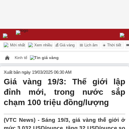
Mới nhất
Xem nhiều
💰 Giá vàng
📅 Lịch âm
☀️ Thời tiết

Kinh tế
Tin giá vàng
Xuất bản ngày 19/03/2025 06:30 AM
Giá vàng 19/3: Thế giới lập
đỉnh mới, trong nước sắp
chạm 100 triệu đồng/lượng
(VTC News) -
Sáng 19/3, giá vàng thế giới ở
mức 3.032 USD/ounce, tăng 32 USD/ounce so