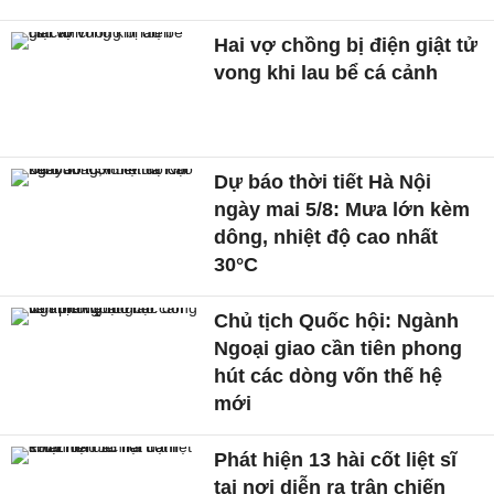
Hai vợ chồng bị điện giật tử
vong khi lau bể cá cảnh
Dự báo thời tiết Hà Nội
ngày mai 5/8: Mưa lớn kèm
dông, nhiệt độ cao nhất
30°C
Chủ tịch Quốc hội: Ngành
Ngoại giao cần tiên phong
hút các dòng vốn thế hệ
mới
Phát hiện 13 hài cốt liệt sĩ
tại nơi diễn ra trận chiến