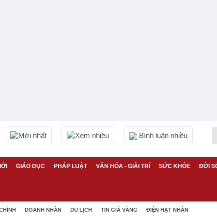
Mới nhất
Xem nhiều
Bình luận nhiều
IỚI
GIÁO DỤC
PHÁP LUẬT
VĂN HÓA - GIẢI TRÍ
SỨC KHỎE
ĐỜI S
 CHÍNH
DOANH NHÂN
DU LỊCH
TIN GIÁ VÀNG
ĐIỆN HẠT NHÂN