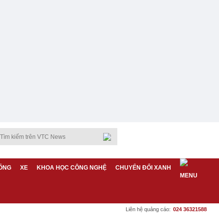
ỐNG
XE
KHOA HỌC CÔNG NGHỆ
CHUYỂN ĐỔI XANH
Liên hệ quảng cáo:
024 36321588