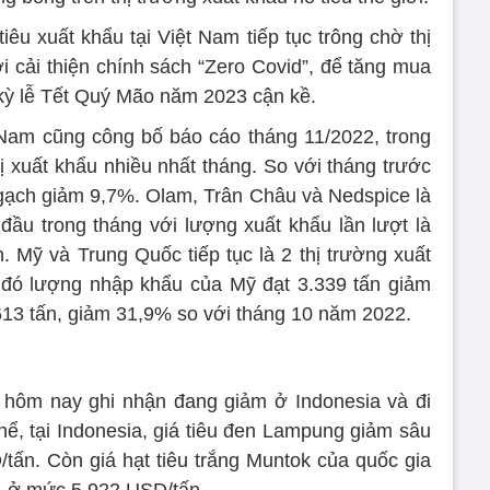
iêu xuất khẩu tại Việt Nam tiếp tục trông chờ thị
ới cải thiện chính sách “Zero Covid”, để tăng mua
o kỳ lễ Tết Quý Mão năm 2023 cận kề.
 Nam cũng công bố báo cáo tháng 11/2022, trong
 xuất khẩu nhiều nhất tháng. So với tháng trước
gạch giảm 9,7%. Olam, Trân Châu và Nedspice là
ầu trong tháng với lượng xuất khẩu lần lượt là
n. Mỹ và Trung Quốc tiếp tục là 2 thị trường xuất
 đó lượng nhập khẩu của Mỹ đạt 3.339 tấn giảm
13 tấn, giảm 31,9% so với tháng 10 năm 2022.
iêu hôm nay ghi nhận đang giảm ở Indonesia và đi
hể, tại Indonesia, giá tiêu đen Lampung giảm sâu
tấn. Còn giá hạt tiêu trắng Muntok của quốc gia
, ở mức 5.922 USD/tấn.