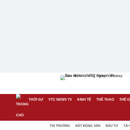
THỜI SỰ
VTC NEWS TV
KINH TẾ
THỂ THAO
THẾ G
THỊ TRƯỜNG
BẤT ĐỘNG SẢN
ĐẦU TƯ
TÀI