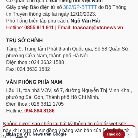
Cơ quan chủ quản:
Đài Tiếng nói Việt Nam
Giấy phép Báo điện tử số
382/GP-BTTTT
do Bộ Thông
tin Truyền thông cấp lại ngày 12/10/2023.
Phó Tổng biên tập phụ trách:
Ngô Văn Hải
Hotline:
0855.911.911
| Email:
toasoan@vtcnews.vn
TRỤ SỞ CHÍNH
Tầng 9, Trung tâm Phát thanh Quốc gia, Số 58 Quán Sứ,
phường Cửa Nam, thành phố Hà Nội
Điện thoại: 024.3632 1588
Fax: 024.3632 1582
VĂN PHÒNG PHÍA NAM
Lầu 11, tòa nhà VOV, số 7, đường Nguyễn Thị Minh Khai,
phường Sài Gòn, Thành phố Hồ Chí Minh.
Điện thoại: 028.3811 1705
Hotline:
094.884.8186
Không được sao chép lại bất kỳ thông tin nào từ website
này khi chưa có sự đồng ý bằng văn bản của Báo Điện tử
Nhận tin VTC News trên Google
×
Theo dõi
VTC News