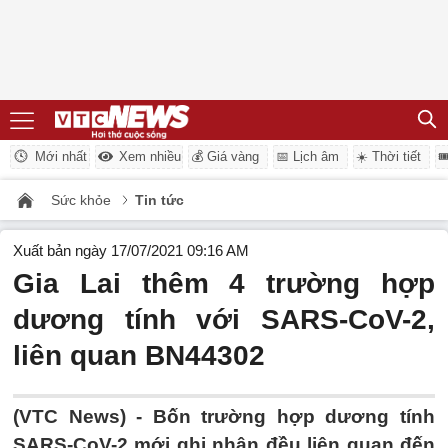
Mới nhất
Xem nhiều
💰 Giá vàng
📅 Lịch âm
☀️ Thời tiết

Sức khỏe
Tin tức
Xuất bản ngày 17/07/2021 09:16 AM
Gia Lai thêm 4 trường hợp
dương tính với SARS-CoV-2,
liên quan BN44302
(VTC News) -
Bốn trường hợp dương tính
SARS-CoV-2 mới ghi nhận đều liên quan đến