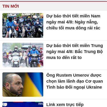
TIN MỚI
Dự báo thời tiết miền Nam
ngày mai 4/8: Ngày nắng,
chiều tối mưa dông rải rác
Dự báo thời tiết miền Trung
ngày mai 4/8: Bắc Trung Bộ
mưa to đến rất to
Ông Rustem Umerov được
chọn làm lãnh đạo Cơ quan
Tình báo Đối ngoại Ukraine
Link xem trực tiếp