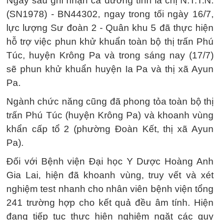
Ngay sau ghi nhận ca dương tính là chị N.T.T.N.
(SN1978) - BN44302, ngay trong tối ngày 16/7,
lực lượng Sư đoàn 2 - Quân khu 5 đã thực hiện
hỗ trợ việc phun khử khuẩn toàn bộ thị trấn Phú
Túc, huyện Krông Pa và trong sáng nay (17/7)
sẽ phun khử khuẩn huyện Ia Pa và thị xã Ayun
Pa.
Ngành chức năng cũng đã phong tỏa toàn bộ thị
trấn Phú Túc (huyện Krông Pa) và khoanh vùng
khẩn cấp tổ 2 (phường Đoàn Kết, thị xã Ayun
Pa).
Đối với Bệnh viện Đại học Y Dược Hoàng Anh
Gia Lai, hiện đã khoanh vùng, truy vết và xét
nghiệm test nhanh cho nhân viên bệnh viện tổng
241 trường hợp cho kết quả đều âm tính. Hiện
đang tiếp tục thực hiện nghiêm ngặt các quy