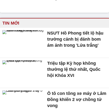
TIN MỚI
NSƯT Hồ Phong tiết lộ hậu
trường cảnh bị đánh bom
ám ảnh trong 'Lửa trắng'
Triệu tập Kỳ họp không
thường lệ thứ nhất, Quốc
hội Khóa XVI
Ô tô con tông xe máy ở Lâm
Đồng khiến 2 vợ chồng tử
vong