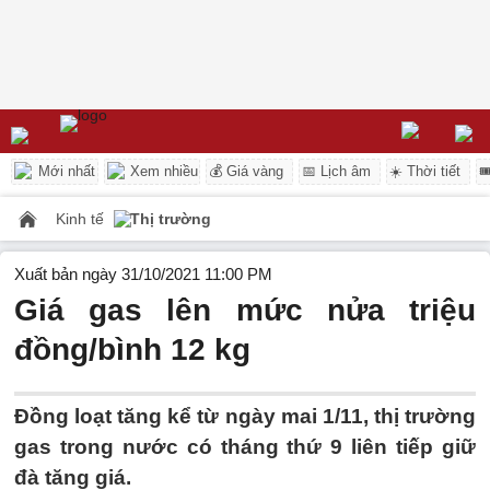
Mới nhất
Xem nhiều
💰 Giá vàng
📅 Lịch âm
☀️ Thời tiết

Kinh tế
Thị trường
Xuất bản ngày 31/10/2021 11:00 PM
Giá gas lên mức nửa triệu
đồng/bình 12 kg
Đồng loạt tăng kể từ ngày mai 1/11, thị trường
gas trong nước có tháng thứ 9 liên tiếp giữ
đà tăng giá.