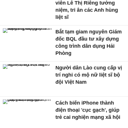
viên Lê Thị Riêng tưởng
niệm, tri ân các Anh hùng
liệt sĩ
Bắt tạm giam nguyên Giám
đốc BQL đầu tư xây dựng
công trình dân dụng Hải
Phòng
Người dân Lào cung cấp vị
trí nghi có mộ nữ liệt sĩ bộ
đội Việt Nam
Cách biến iPhone thành
điện thoại 'cục gạch', giúp
trẻ cai nghiện mạng xã hội