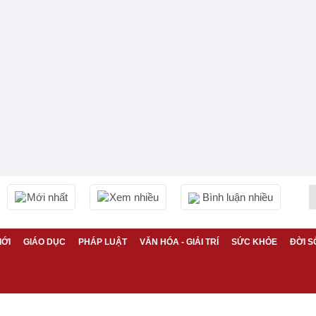
Mới nhất
Xem nhiều
Bình luận nhiều
IỚI
GIÁO DỤC
PHÁP LUẬT
VĂN HÓA - GIẢI TRÍ
SỨC KHỎE
ĐỜI S