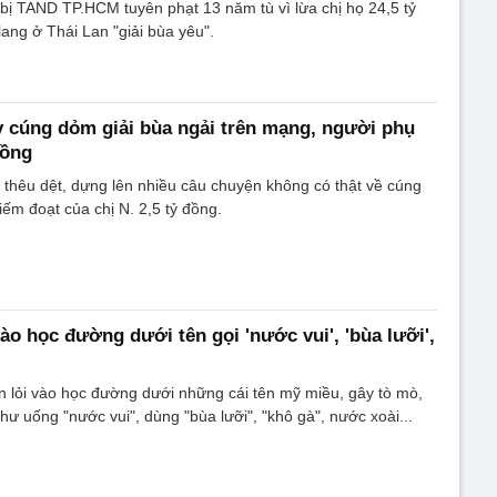
bị TAND TP.HCM tuyên phạt 13 năm tù vì lừa chị họ 24,5 tỷ
lang ở Thái Lan "giải bùa yêu".
ầy cúng dỏm giải bùa ngải trên mạng, người phụ
đồng
 thêu dệt, dựng lên nhiều câu chuyện không có thật về cúng
iếm đoạt của chị N. 2,5 tỷ đồng.
vào học đường dưới tên gọi 'nước vui', 'bùa lưỡi',
n lỏi vào học đường dưới những cái tên mỹ miều, gây tò mò,
 như uống "nước vui", dùng "bùa lưỡi", "khô gà", nước xoài...