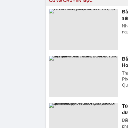
CÙNG CHUYÊN MỤC
Bắ
sả
Nhó
ngư
Bắ
Ho
Th
Ph
Qua
Từ
đư
Điề
phá