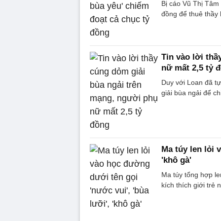
Bị cáo Vũ Thị Tâm 
đồng để thuê thầy 
Tin vào lời th
nữ mất 2,5 tỷ 
Duy với Loan đã tự
giải bùa ngải để ch
Ma túy len lỏi 
'khô gà'
Ma túy tổng hợp le
kích thích giới trẻ