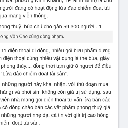
Kim Đa, phường Ninh Khánh, TP Ninh Bình) là chủ
người đang có hoạt động lừa đảo chiếm đoạt tài
qua mạng viễn thông.
ơng Văn Cao cùng đồng phạm.
 11 điện thoại di động, nhiều gói bưu phẩm đựng
m điện thoại cùng nhiều vật dụng là thẻ bùa, giấy
hong thủy.... đồng thời tạm giữ 8 người để điều
i “Lừa đảo chiếm đoạt tài sản”.
 những người này khai nhận, với thủ đoạn mua
hàng) và phôi sim không còn giá trị sử dụng, sau
viên nhà mạng gọi điện thoại tư vấn lừa bán các
 cô đồng chào bán các vật phẩm phong thuỷ giá
những người nhẹ dạ, cả tin với giá trị cao hòng
hiếm đoạt tài sản.