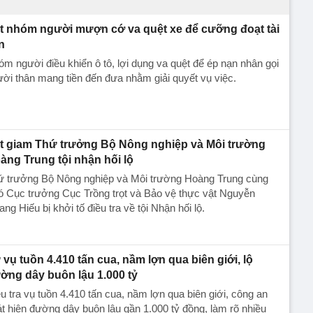
t nhóm người mượn cớ va quệt xe để cưỡng đoạt tài
n
m người điều khiển ô tô, lợi dụng va quệt để ép nạn nhân gọi
ời thân mang tiền đến đưa nhằm giải quyết vụ việc.
t giam Thứ trưởng Bộ Nông nghiệp và Môi trường
àng Trung tội nhận hối lộ
ứ trưởng Bộ Nông nghiệp và Môi trường Hoàng Trung cùng
ó Cục trưởng Cục Trồng trọt và Bảo vệ thực vật Nguyễn
ng Hiếu bị khởi tố điều tra về tội Nhận hối lộ.
 vụ tuồn 4.410 tấn cua, nầm lợn qua biên giới, lộ
ờng dây buôn lậu 1.000 tỷ
u tra vụ tuồn 4.410 tấn cua, nầm lợn qua biên giới, công an
t hiện đường dây buôn lậu gần 1.000 tỷ đồng, làm rõ nhiều