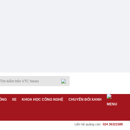
ỐNG
XE
KHOA HỌC CÔNG NGHỆ
CHUYỂN ĐỔI XANH
Liên hệ quảng cáo:
024 36321588