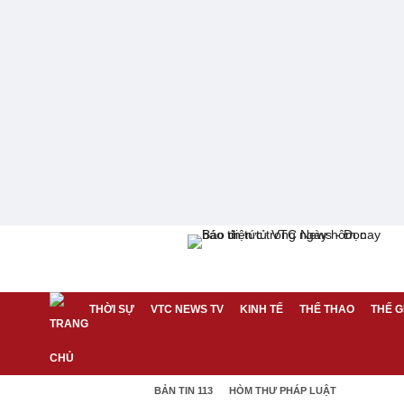
THỜI SỰ
VTC NEWS TV
KINH TẾ
THỂ THAO
THẾ G
BẢN TIN 113
HÒM THƯ PHÁP LUẬT