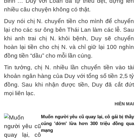
binh”… Duy với Loan đã tự thêu dệt, dựng lên
nhiều câu chuyện không có thật.
Duy nói chị N. chuyển tiền cho mình để chuyển
lại cho các sư ông bên Thái Lan làm các lễ. Sau
khi anh trai chị N. khỏi bệnh, Duy sẽ chuyển
hoàn lại tiền cho chị N. và chỉ giữ lại 100 nghìn
đồng tiền “dầu” cho mỗi lần cúng.
Tin tưởng, chị N. nhiều lần chuyển tiền vào tài
khoản ngân hàng của Duy với tổng số tiền 2,5 tỷ
đồng. Sau khi nhận được tiền, Duy đã cắt đứt
mọi liên lạc.
HIỀN MAI
Muốn người yêu cũ quay lại, cô gái bị thầy
cúng 'dởm' lừa hơn 300 triệu đồng qua
mạng