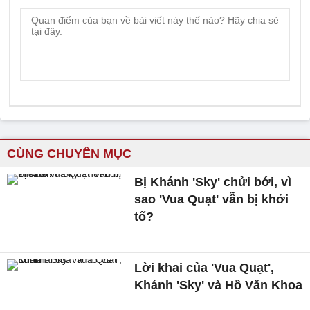
CÙNG CHUYÊN MỤC
Bị Khánh 'Sky' chửi bới, vì
sao 'Vua Quạt' vẫn bị khởi
tố?
Lời khai của 'Vua Quạt',
Khánh 'Sky' và Hồ Văn Khoa