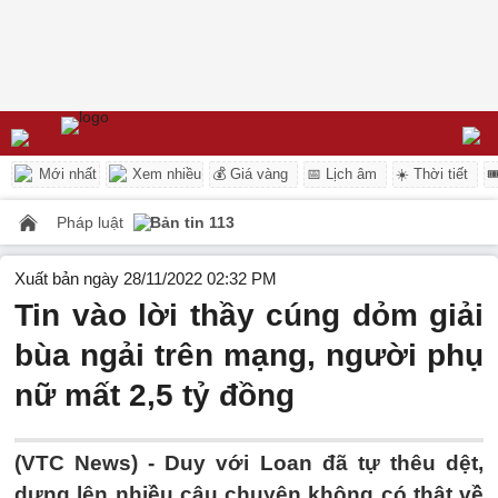
Mới nhất
Xem nhiều
💰 Giá vàng
📅 Lịch âm
☀️ Thời tiết

Pháp luật
Bản tin 113
Xuất bản ngày 28/11/2022 02:32 PM
Tin vào lời thầy cúng dỏm giải
bùa ngải trên mạng, người phụ
nữ mất 2,5 tỷ đồng
(VTC News) -
Duy với Loan đã tự thêu dệt,
dựng lên nhiều câu chuyện không có thật về