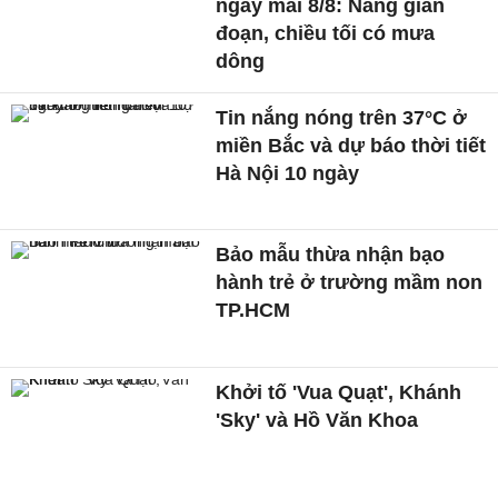
ngày mai 8/8: Nắng gián
đoạn, chiều tối có mưa
dông
Tin nắng nóng trên 37°C ở
miền Bắc và dự báo thời tiết
Hà Nội 10 ngày
Bảo mẫu thừa nhận bạo
hành trẻ ở trường mầm non
TP.HCM
Khởi tố 'Vua Quạt', Khánh
'Sky' và Hồ Văn Khoa