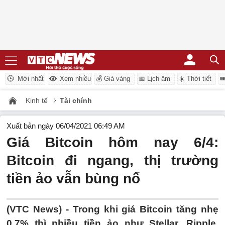
Mới nhất
Xem nhiều
💰 Giá vàng
📅 Lịch âm
☀️ Thời tiết

Kinh tế
Tài chính
Xuất bản ngày 06/04/2021 06:49 AM
Giá Bitcoin hôm nay 6/4:
Bitcoin đi ngang, thị trường
tiền ảo vẫn bùng nổ
(VTC News) -
Trong khi giá Bitcoin tăng nhẹ
0,7% thì nhiều tiền ảo như Stellar, Ripple,