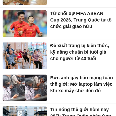
Từ chối dự FIFA ASEAN
Cup 2026, Trung Quốc tự tổ
chức giải giao hữu
Đề xuất trang bị kiến thức,
kỹ năng chuẩn bị tuổi già
cho người từ 40 tuổi
Bức ảnh gây bão mạng toàn
thế giới: Mở laptop làm việc
khi xe máy chờ đèn đỏ
Tin nóng thế giới hôm nay