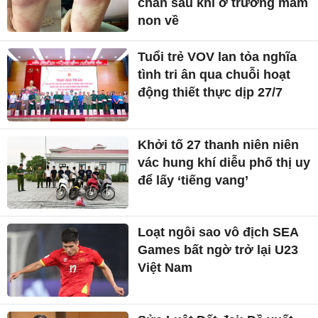
chân sau khi ở trường mầm
non về
Tuổi trẻ VOV lan tỏa nghĩa
tình tri ân qua chuỗi hoạt
động thiết thực dịp 27/7
Khởi tố 27 thanh niên niên
vác hung khí diễu phố thị uy
để lấy ‘tiếng vang’
Loạt ngôi sao vô địch SEA
Games bất ngờ trở lại U23
Việt Nam