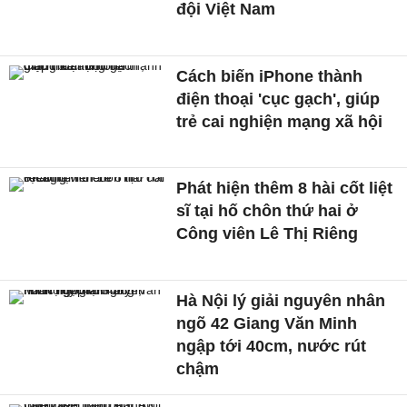
đội Việt Nam
Cách biến iPhone thành
điện thoại 'cục gạch', giúp
trẻ cai nghiện mạng xã hội
Phát hiện thêm 8 hài cốt liệt
sĩ tại hố chôn thứ hai ở
Công viên Lê Thị Riêng
Hà Nội lý giải nguyên nhân
ngõ 42 Giang Văn Minh
ngập tới 40cm, nước rút
chậm