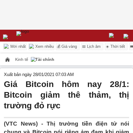
Mới nhất
Xem nhiều
💰 Giá vàng
📅 Lịch âm
☀️ Thời tiết

Kinh tế
Tài chính
Xuất bản ngày 28/01/2021 07:03 AM
Giá Bitcoin hôm nay 28/1:
Bitcoin giảm thê thảm, thị
trường đỏ rực
(VTC News) -
Thị trường tiền điện tử nói
chung và Bitcoin nói riêng ảm đạm khi giảm