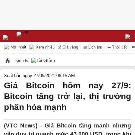
Mới nhất
Xem nhiều
💰 Giá vàng
📅 Lịch âm
☀️ Thời tiết

Kinh tế
Tài chính
Xuất bản ngày 27/09/2021 06:15 AM
Giá Bitcoin hôm nay 27/9:
Bitcoin tăng trở lại, thị trường
phân hóa mạnh
(VTC News) -
Giá Bitcoin tăng mạnh nhưng
vẫn duy trì quanh mức 43.000 USD, trong khi