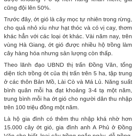
cũng đội lên 50%.
Trước đây, ớt gió là cây mọc tự nhiên trong rừng,
cho quả nhỏ xíu như hạt thóc và có vị cay, thơm
khác hẳn với các loại ớt khác. Vài năm nay, trên
vùng Hà Giang, ớt gió được nhiều hộ trồng làm
cây hàng hóa nhưng sản lượng còn thấp.
Theo lãnh đạo UBND thị trấn Đồng Văn, tổng
diện tích trồng ớt của thị trấn trên 5 ha, tập trung
ở các thôn Bản Mồ, Lài Cò và Má Lủ. Năng suất
bình quân mỗi ha đạt khoảng 3-4 tạ một năm,
trung bình mỗi ha ớt gió cho người dân thu nhập
trên 100 triệu đồng một năm.
Là hộ gia đình có thêm thu nhập khá nhờ hơn
15.000 cây ớt gió, gia đình anh A Phủ ở Đồng
Văn cho biết, loại cây trồng ngắn ngày, dễ trồng,