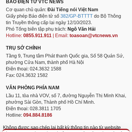
BÁO ĐIỆN TỬ VTC NEWS
Cơ quan chủ quản:
Đài Tiếng nói Việt Nam
Giấy phép Báo điện tử số
382/GP-BTTTT
do Bộ Thông
tin Truyền thông cấp lại ngày 12/10/2023.
Phó Tổng biên tập phụ trách:
Ngô Văn Hải
Hotline:
0855.911.911
| Email:
toasoan@vtcnews.vn
TRỤ SỞ CHÍNH
Tầng 9, Trung tâm Phát thanh Quốc gia, Số 58 Quán Sứ,
phường Cửa Nam, thành phố Hà Nội
Điện thoại: 024.3632 1588
Fax: 024.3632 1582
VĂN PHÒNG PHÍA NAM
Lầu 11, tòa nhà VOV, số 7, đường Nguyễn Thị Minh Khai,
phường Sài Gòn, Thành phố Hồ Chí Minh.
Điện thoại: 028.3811 1705
Hotline:
094.884.8186
Không được sao chép lại bất kỳ thông tin nào từ website