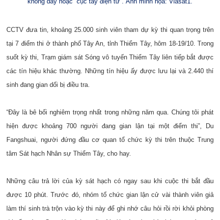
không dây hoặc “cục tẩy điện tử”. Ảnh minh họa: Viasat1.
CCTV đưa tin, khoảng 25.000 sinh viên tham dự kỳ thi quan trọng trên
tại 7 điểm thi ở thành phố Tây An, tỉnh Thiểm Tây, hôm 18-19/10. Trong
suốt kỳ thi, Trạm giám sát Sóng vô tuyến Thiểm Tây liên tiếp bắt được
các tín hiệu khác thường. Những tín hiệu ấy được lưu lại và 2.440 thí
sinh đang gian dối bị điều tra.
“Đây là bê bối nghiêm trọng nhất trong những năm qua. Chúng tôi phát
hiện được khoảng 700 người đang gian lận tại một điểm thi”, Du
Fangshuai, người đứng đầu cơ quan tổ chức kỳ thi trên thuộc Trung
tâm Sát hạch Nhân sự Thiểm Tây, cho hay.
Những câu trả lời của kỳ sát hạch có ngay sau khi cuộc thi bắt đầu
được 10 phút. Trước đó, nhóm tổ chức gian lận cử vài thành viên giả
làm thí sinh trà trộn vào kỳ thi này để ghi nhớ câu hỏi rồi rời khỏi phòng