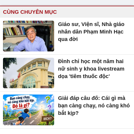
CÙNG CHUYÊN MỤC
Giáo sư, Viện sĩ, Nhà giáo
nhân dân Phạm Minh Hạc
qua đời
Đình chỉ học một năm hai
nữ sinh y khoa livestream
dọa 'tiêm thuốc độc'
Giải đáp câu đố: Cái gì mà
bạn càng chạy, nó càng khó
bắt kịp?