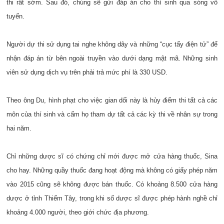
thi rất sớm. Sau đó, chúng sẽ gửi đáp án cho thí sinh qua sóng vô
tuyến.
Người dự thi sử dụng tai nghe không dây và những “cục tẩy điện tử” để
nhận đáp án từ bên ngoài truyền vào dưới dạng mật mã. Những sinh
viên sử dụng dịch vụ trên phải trả mức phí là 330 USD.
Theo ông Du, hình phạt cho việc gian dối này là hủy điểm thi tất cả các
môn của thí sinh và cấm họ tham dự tất cả các kỳ thi về nhân sự trong
hai năm.
Chỉ những dược sĩ có chứng chỉ mới được mở cửa hàng thuốc, Sina
cho hay. Những quầy thuốc đang hoạt động mà không có giấy phép năm
vào 2015 cũng sẽ không được bán thuốc. Có khoảng 8.500 cửa hàng
dược ở tỉnh Thiểm Tây, trong khi số dược sĩ được phép hành nghề chỉ
khoảng 4.000 người, theo giới chức địa phương.