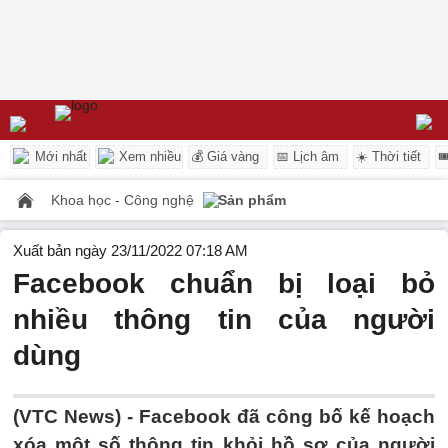
Mới nhất
Xem nhiều
💰 Giá vàng
📅 Lịch âm
☀️ Thời tiết

Khoa học - Công nghệ
Sản phẩm
Xuất bản ngày 23/11/2022 07:18 AM
Facebook chuẩn bị loại bỏ
nhiều thông tin của người
dùng
(VTC News) -
Facebook đã công bố kế hoạch
xóa một số thông tin khỏi hồ sơ của người