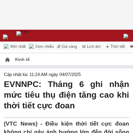
Mới nhất
Xem nhiều
💰 Giá vàng
📅 Lịch âm
☀️ Thời tiết

Kinh tế
Cập nhật lúc 11:24 AM ngày 04/07/2025
EVNNPC: Tháng 6 ghi nhận
mức tiêu thụ điện tăng cao khi
thời tiết cực đoan
(VTC News) -
Điều kiện thời tiết cực đoan
không chỉ gây ảnh hưởng lớn đến đời sống