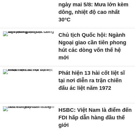
ngày mai 5/8: Mưa lớn kèm
dông, nhiệt độ cao nhất
30°C
Chủ tịch Quốc hội: Ngành
Ngoại giao cần tiên phong
hút các dòng vốn thế hệ
mới
Phát hiện 13 hài cốt liệt sĩ
tại nơi diễn ra trận chiến
đấu ác liệt năm 1972
HSBC: Việt Nam là điểm đến
FDI hấp dẫn hàng đầu thế
giới