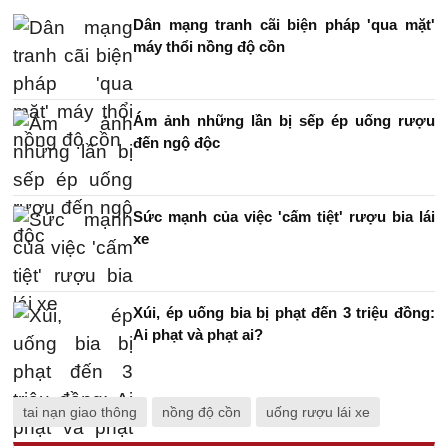
Dân mạng tranh cãi biện pháp 'qua mặt'
máy thổi nồng độ cồn
Ám ảnh những lần bị sếp ép uống rượu
đến ngộ độc
Sức mạnh của việc 'cấm tiệt' rượu bia lái
xe
Xúi, ép uống bia bị phạt đến 3 triệu đồng:
Ai phạt và phạt ai?
tai nạn giao thông
nồng độ cồn
uống rượu lái xe