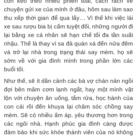
còn kéo theo nhiều phiền toái, cách rách về
chuyện gửi xe của mình ở đâu, hôm sau làm sao
thu xếp thời gian để qua lấy… Vì thế khi việc lái
xe sau rượu bia bị cấm tuyệt đối, những người đi
lại bằng xe cá nhân sẽ hạn chế tối đa tần suất
nhậu. Thế là thay vì sa đà quán xá đến nửa đêm
và trở lại nhà trong trạng thái say mèm, họ sẽ
sớm về với gia đình mình trong phần lớn các
buổi tối.
Như thế, sẽ ít dần cảnh các bà vợ chán nản ngồi
đợi bên mâm cơm lạnh ngắt, hay một mình vật
lộn với chuyện ăn uống, tắm rửa, học hành của
con cái rồi đến khuya lại chăm sóc chồng say
mèm. Sẽ có nhiều ấm áp, yêu thương hơn trong
các ngôi nhà. Hạnh phúc gia đình càng được
đảm bảo khi sức khỏe thành viên của nó không