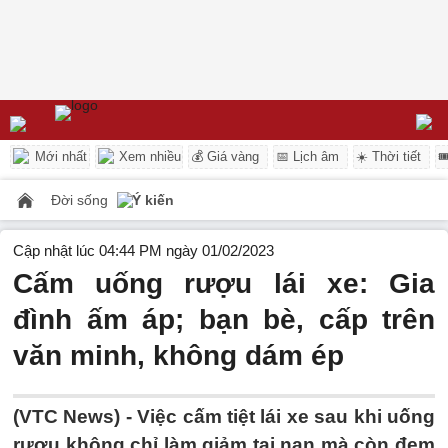
Mới nhất
Xem nhiều
💰 Giá vàng
📅 Lịch âm
☀️ Thời tiết

Đời sống
Ý kiến
Cập nhật lúc 04:44 PM ngày 01/02/2023
Cấm uống rượu lái xe: Gia
đình ấm áp; bạn bè, cấp trên
văn minh, không dám ép
(VTC News) -
Việc cấm tiệt lái xe sau khi uống
rượu không chỉ làm giảm tai nạn mà còn đem