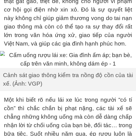
thật gắt gao, triệt để, không cho người vi phạm
cơ hội gọi điện nhờ xin xỏ. Đó là sự quyết liệt
này không chỉ giúp giảm thương vong do tai nạn
giao thông mà còn có thể tạo ra sự thay đổi rất
lớn trong văn hóa ứng xử, giao tiếp của người
Việt Nam, và giúp các gia đình hạnh phúc hơn.
Cảnh sát giao thông kiểm tra nồng độ cồn của tài
xế. (Ảnh: VGP)
Một khi biết rõ nếu lái xe lúc trong người “có tí
cồn” thì chắc chắn bị phạt nặng, các tài xế sẽ
chẳng những không uống mà còn dễ dàng chấp
nhận lời từ chối uống của bạn bè, đối tác… trong
bữa tiệc. Suốt nhiều năm qua, ép rượu luôn là