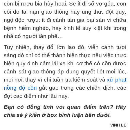
còn bị rượu bia hủy hoại. Sẽ ít đi số vợ góa, con
côi do tai nạn giao thông hay ung thư, đột quỵ,
ngộ độc rượu; ít đi cảnh tán gia bại sản vì chữa
bệnh hiểm nghèo, hay kinh tế suy kiệt khi trong
nhà có người tàn phế…
Tuy nhiên, thay đổi lớn lao đó, viễn cảnh tươi
sáng đó chỉ có thể thành hiện thực nếu việc thực
hiện quy định cấm lái xe khi cơ thể có cồn được
cảnh sát giao thông áp dụng quyết liệt mọi lúc,
mọi nơi, thay vì chỉ tuần tra kiểm soát và
xử phạt
nồng độ cồn
gắt gao trong các chiến dịch, các
đợt cao điểm như lâu nay.
Bạn có đồng tình với quan điểm trên? Hãy
chia sẻ ý kiến ở box bình luận bên dưới.
VĨNH LÊ