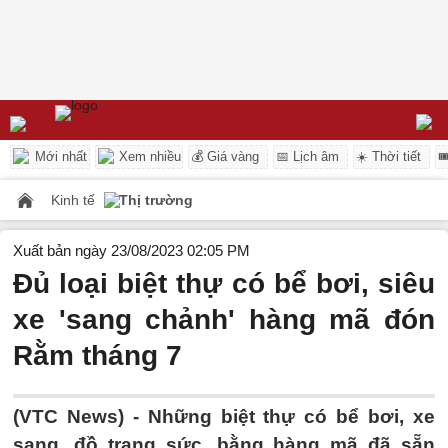
Mới nhất
Xem nhiều
💰 Giá vàng
📅 Lịch âm
☀️ Thời tiết

Kinh tế
Thị trường
Xuất bản ngày 23/08/2023 02:05 PM
Đủ loại biệt thự có bể bơi, siêu
xe 'sang chảnh' hàng mã đón
Rằm tháng 7
(VTC News) -
Những biệt thự có bể bơi, xe
sang, đồ trang sức...bằng hàng mã đã sẵn