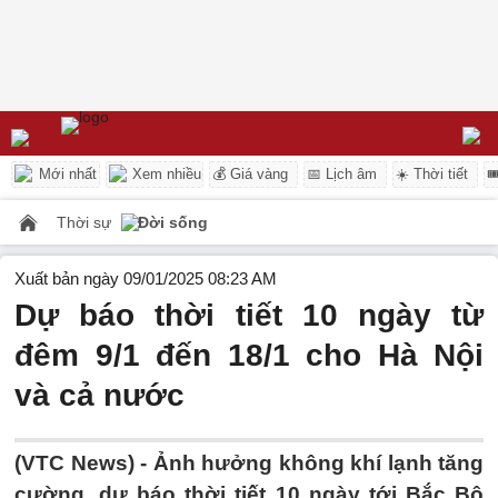
Mới nhất
Xem nhiều
💰 Giá vàng
📅 Lịch âm
☀️ Thời tiết

Thời sự
Đời sống
Xuất bản ngày 09/01/2025 08:23 AM
Dự báo thời tiết 10 ngày từ
đêm 9/1 đến 18/1 cho Hà Nội
và cả nước
(VTC News) -
Ảnh hưởng không khí lạnh tăng
cường, dự báo thời tiết 10 ngày tới Bắc Bộ