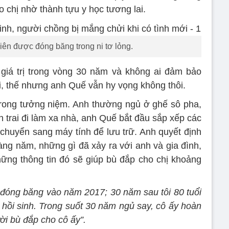
ho chị nhờ thành tựu y học tương lai.
iên được đóng băng trong ni tơ lỏng.
giá trị trong vòng 30 năm và không ai đảm bảo
lại, thế nhưng anh Quế vẫn hy vọng không thôi.
trong tưởng niệm. Anh thường ngủ ở ghế sô pha,
n trai đi làm xa nhà, anh Quế bắt đầu sắp xếp các
 chuyển sang máy tính để lưu trữ. Anh quyết định
àng năm, những gì đã xảy ra với anh và gia đình,
hững thông tin đó sẽ giúp bù đắp cho chị khoảng
 đóng băng vào năm 2017; 30 năm sau tôi 80 tuổi
i hồi sinh. Trong suốt 30 năm ngủ say, cô ấy hoàn
ời bù đắp cho cô ấy”.