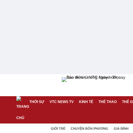
THỜI SỰ
VTC NEWS TV
KINH TẾ
THỂ THAO
THẾ G
GIỚI TRẺ
CHUYỆN BỐN PHƯƠNG
GIA ĐÌNH