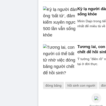
Kỳ lạ người đà
sống khỏe
Mirin Dajo trong ti
nhất để miêu tả về
Tương lai, con
chết để hồi sin
Ý tưởng "điên rồ" 
tại ở đời thực.
đóng băng
hồi sinh con người
đón