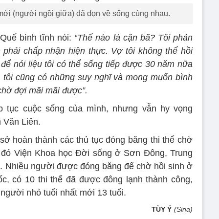
ới (người ngồi giữa) đã dọn về sống cùng nhau.
Quế bình tĩnh nói:
“Thế nào là cặn bã? Tôi phản
n phải chấp nhận hiện thực. Vợ tôi không thể hồi
 để nói liệu tôi có thể sống tiếp được 30 năm nữa
, tôi cũng có những suy nghĩ và mong muốn bình
chờ đợi mãi mãi được”.
p tục cuộc sống của mình, nhưng vẫn hy vọng
n Văn Liên.
ơ sở hoàn thành các thủ tục đóng băng thi thể chờ
ng đó Viện Khoa học Đời sống ở Sơn Đông, Trung
. Nhiều người được đóng băng để chờ hồi sinh ở
c, có 10 thi thể đã được đông lạnh thành công,
 người nhỏ tuổi nhất mới 13 tuổi.
TÙY Ý
(Sina)