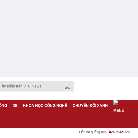
ỐNG
XE
KHOA HỌC CÔNG NGHỆ
CHUYỂN ĐỔI XANH
Liên hệ quảng cáo:
024 36321588