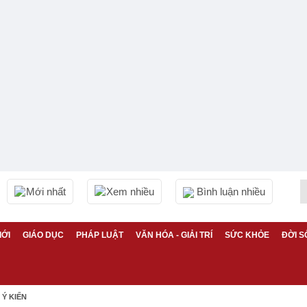
Mới nhất
Xem nhiều
Bình luận nhiều
IỚI
GIÁO DỤC
PHÁP LUẬT
VĂN HÓA - GIẢI TRÍ
SỨC KHỎE
ĐỜI S
Ý KIẾN