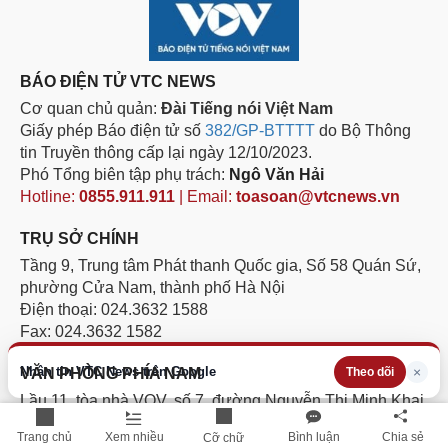
BÁO ĐIỆN TỬ VTC NEWS
Cơ quan chủ quản:
Đài Tiếng nói Việt Nam
Giấy phép Báo điện tử số
382/GP-BTTTT
do Bộ Thông
tin Truyền thông cấp lại ngày 12/10/2023.
Phó Tổng biên tập phụ trách:
Ngô Văn Hải
Hotline:
0855.911.911
| Email:
toasoan@vtcnews.vn
TRỤ SỞ CHÍNH
Tầng 9, Trung tâm Phát thanh Quốc gia, Số 58 Quán Sứ,
phường Cửa Nam, thành phố Hà Nội
Điện thoại: 024.3632 1588
Fax: 024.3632 1582
Nhận tin VTC News trên Google
×
Theo dõi
VĂN PHÒNG PHÍA NAM
Lầu 11, tòa nhà VOV, số 7, đường Nguyễn Thị Minh Khai,
phường Sài Gòn, Thành phố Hồ Chí Minh.
Trang chủ
Xem nhiều
Bình luận
Chia sẻ
Cỡ chữ
Điện thoại: 028.3811 1705