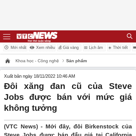
Mới nhất
Xem nhiều
💰 Giá vàng
📅 Lịch âm
☀️ Thời tiết

Khoa học - Công nghệ
Sản phẩm
Xuất bản ngày 18/11/2022 10:46 AM
Đôi xăng đan cũ của Steve
Jobs được bán với mức giá
không tưởng
(VTC News) -
Mới đây, đôi Birkenstock của
Steve Jobs được bán đấu giá tại California