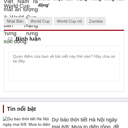
động'
Nhật Bản
World Cup
World Cup nữ
Zambia
Bình luận
Tin nổi bật
Dự báo thời tiết Hà Nội ngày
mai 6/8: Mưa to diện rộng, đề