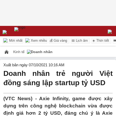
Mới nhất
Xem nhiều
💰 Giá vàng
📅 Lịch âm
☀️ Thời tiết

Kinh tế
Doanh nhân
Xuất bản ngày 07/10/2021 10:16 AM
Doanh nhân trẻ người Việt
đồng sáng lập startup tỷ USD
(VTC News) -
Axie Infinity, game được xây
dựng trên công nghệ blockchain vừa được
định giá hơn 2 tỷ USD, đáng chú ý là Axie