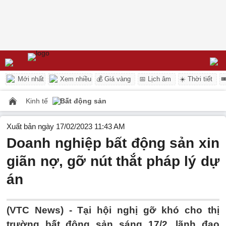
Mới nhất
Xem nhiều
💰 Giá vàng
📅 Lịch âm
☀️ Thời tiết

Kinh tế
Bất động sản
Xuất bản ngày 17/02/2023 11:43 AM
Doanh nghiệp bất động sản xin
giãn nợ, gỡ nút thắt pháp lý dự
án
(VTC News) -
Tại hội nghị gỡ khó cho thị
trường bất động sản sáng 17/2, lãnh đạo