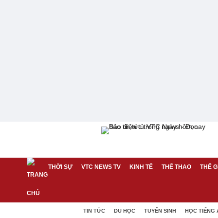
THỜI SỰ
VTC NEWS TV
KINH TẾ
THỂ THAO
THẾ G
TIN TỨC
DU HỌC
TUYỂN SINH
HỌC TIẾNG