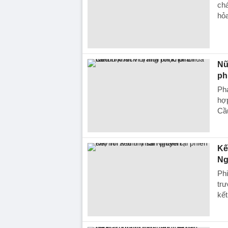
chá
hỏa
Nữ
ph
Ph
hợp
Cầ
Kế
Ng
Phi
trư
kết