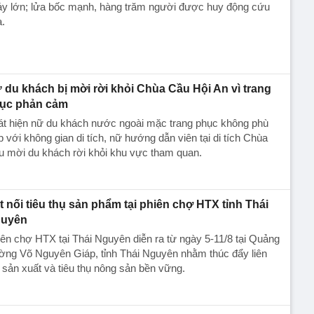
y lớn; lửa bốc mạnh, hàng trăm người được huy động cứu
.
 du khách bị mời rời khỏi Chùa Cầu Hội An vì trang
ục phản cảm
át hiện nữ du khách nước ngoài mặc trang phục không phù
 với không gian di tích, nữ hướng dẫn viên tại di tích Chùa
u mời du khách rời khỏi khu vực tham quan.
t nối tiêu thụ sản phẩm tại phiên chợ HTX tỉnh Thái
uyên
ên chợ HTX tại Thái Nguyên diễn ra từ ngày 5-11/8 tại Quảng
ờng Võ Nguyên Giáp, tỉnh Thái Nguyên nhằm thúc đẩy liên
 sản xuất và tiêu thụ nông sản bền vững.