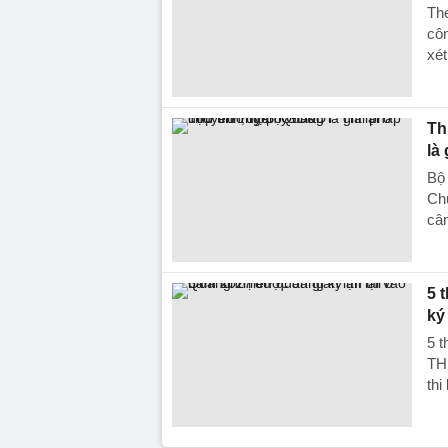
The
côn
xét
Th
là
Bộ 
Chu
cân
5 
ký
5 t
TH
thi