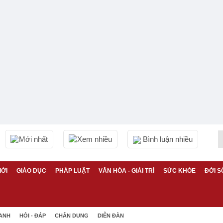
Mới nhất
Xem nhiều
Bình luận nhiều
IỚI
GIÁO DỤC
PHÁP LUẬT
VĂN HÓA - GIẢI TRÍ
SỨC KHỎE
ĐỜI S
 ANH
HỎI - ĐÁP
CHÂN DUNG
DIỄN ĐÀN