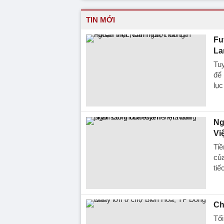
TIN MỚI
Fu
La
Tuy
để 
lục
Ng
Vi
Ti
của
tiế
Ch
Tối