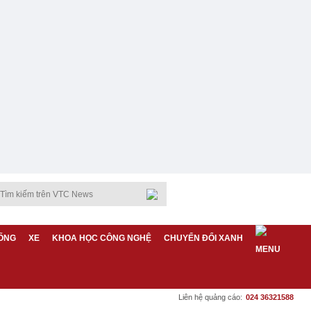
ỐNG
XE
KHOA HỌC CÔNG NGHỆ
CHUYỂN ĐỔI XANH
Liên hệ quảng cáo:
024 36321588