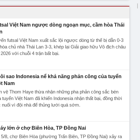
tsal Việt Nam ngược dòng ngoạn mục, cầm hòa Thái
n
ển futsal Việt Nam xuất sắc lội ngược dòng từ thế bị dẫn 0-3
hòa chủ nhà Thái Lan 3-3, khép lại Giải giao hữu Vô địch châu
 2026 với chuỗi 4 trận bất bại.
ôi sao Indonesia nể khả năng phản công của tuyển
ệt Nam
ền vệ Thom Haye thừa nhận những pha phản công sắc bén
 tuyển Việt Nam đã khiến Indonesia nhận thất bại, đồng thời
c nuối vì đội nhà để thủng lưới quá sớm.
áy lớn ở chợ Biên Hòa, TP Đồng Nai
 5/8, chợ Biên Hòa (phường Trấn Biên, TP Đồng Nai) xảy ra