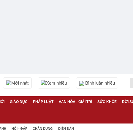
Mới nhất
Xem nhiều
Bình luận nhiều
IỚI
GIÁO DỤC
PHÁP LUẬT
VĂN HÓA - GIẢI TRÍ
SỨC KHỎE
ĐỜI S
 ANH
HỎI - ĐÁP
CHÂN DUNG
DIỄN ĐÀN