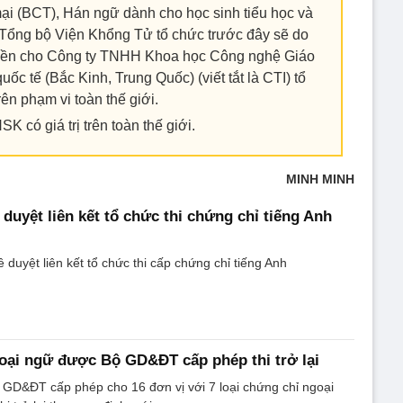
i (BCT), Hán ngữ dành cho học sinh tiểu học và
ổng bộ Viện Khổng Tử tổ chức trước đây sẽ do
yền cho Công ty TNHH Khoa học Công nghệ Giáo
ốc tế (Bắc Kinh, Trung Quốc) (viết tắt là CTI) tổ
rên phạm vi toàn thế giới.
K có giá trị trên toàn thế giới.
MINH MINH
uyệt liên kết tổ chức thi chứng chỉ tiếng Anh
uyệt liên kết tổ chức thi cấp chứng chỉ tiếng Anh
oại ngữ được Bộ GD&ĐT cấp phép thi trở lại
 GD&ĐT cấp phép cho 16 đơn vị với 7 loại chứng chỉ ngoại