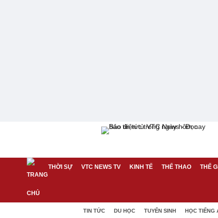
THỜI SỰ
VTC NEWS TV
KINH TẾ
THỂ THAO
THẾ G
TIN TỨC
DU HỌC
TUYỂN SINH
HỌC TIẾNG