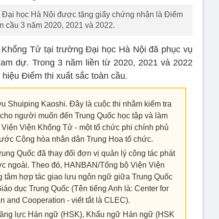
g Đại học Hà Nội được tặng giấy chứng nhận là Điểm
oàn cầu 3 năm 2020, 2021 và 2022.
 Khổng Tử tại trường Đại học Hà Nội đã phục vụ
ham dự. Trong 3 năm liền từ 2020, 2021 và 2022
hiệu Điểm thi xuất sắc toàn cầu.
yu Shuiping Kaoshi. Đây là cuộc thi nhằm kiểm tra
g cho người muốn đến Trung Quốc học tập và làm
iện Viện Khổng Tử - một tổ chức phi chính phủ
 nước Cộng hòa nhân dân Trung Hoa tổ chức.
ung Quốc đã thay đổi đơn vị quản lý công tác phát
nước ngoài. Theo đó, HANBAN/Tổng bộ Viện Viện
 tâm hợp tác giao lưu ngôn ngữ giữa Trung Quốc
iáo dục Trung Quốc (Tên tiếng Anh là: Center for
 and Cooperation - viết tắt là CLEC).
: Năng lực Hán ngữ (HSK), Khẩu ngữ Hán ngữ (HSK