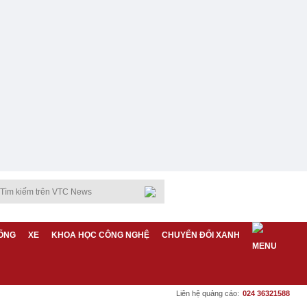
ỐNG
XE
KHOA HỌC CÔNG NGHỆ
CHUYỂN ĐỔI XANH
Liên hệ quảng cáo:
024 36321588