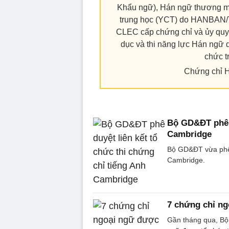
Khẩu ngữ), Hán ngữ thương mạ
trung học (YCT) do HANBAN/T
CLEC cấp chứng chỉ và ủy qu
dục và thi năng lực Hán ngữ qu
chức t
Chứng chỉ HS
Bộ GD&ĐT phê d
Cambridge
Bộ GD&ĐT vừa phê d
Cambridge.
7 chứng chỉ ng
Gần tháng qua, Bộ