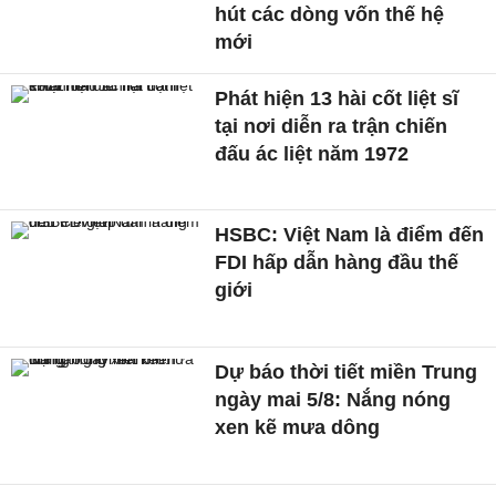
hút các dòng vốn thế hệ
mới
Phát hiện 13 hài cốt liệt sĩ
tại nơi diễn ra trận chiến
đấu ác liệt năm 1972
HSBC: Việt Nam là điểm đến
FDI hấp dẫn hàng đầu thế
giới
Dự báo thời tiết miền Trung
ngày mai 5/8: Nắng nóng
xen kẽ mưa dông