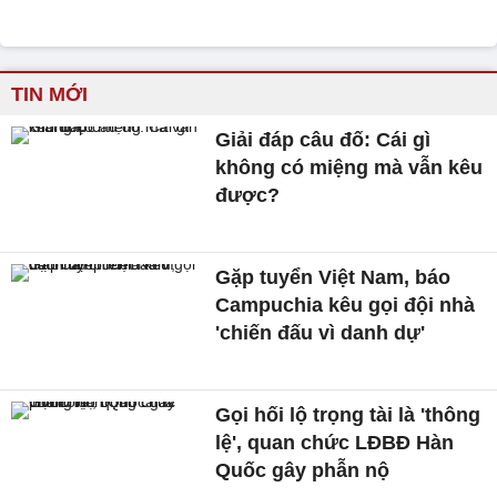
TIN MỚI
Giải đáp câu đố: Cái gì
không có miệng mà vẫn kêu
được?
Gặp tuyển Việt Nam, báo
Campuchia kêu gọi đội nhà
'chiến đấu vì danh dự'
Gọi hối lộ trọng tài là 'thông
lệ', quan chức LĐBĐ Hàn
Quốc gây phẫn nộ