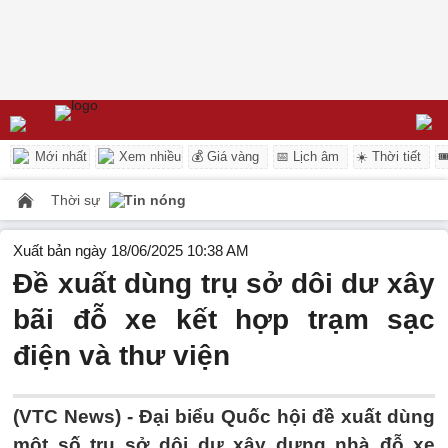
Mới nhất
Xem nhiều
💰 Giá vàng
📅 Lịch âm
☀️ Thời tiết

Thời sự
Tin nóng
Xuất bản ngày 18/06/2025 10:38 AM
Đề xuất dùng trụ sở dôi dư xây
bãi đỗ xe kết hợp trạm sạc
điện và thư viện
(VTC News) -
Đại biểu Quốc hội đề xuất dùng
một số trụ sở dôi dư xây dựng nhà đỗ xe