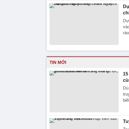
Dự
ch
Dự 
vào
rào
TIN MỚI
15
cù
Dù 
tru
biế
Tu