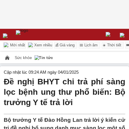
Mới nhất
Xem nhiều
💰 Giá vàng
📅 Lịch âm
☀️ Thời tiết

Sức khỏe
Tin tức
Cập nhật lúc 09:24 AM ngày 04/01/2025
Đề nghị BHYT chi trả phí sàng
lọc bệnh ung thư phổ biến: Bộ
trưởng Y tế trả lời
Bộ trưởng Y tế Đào Hồng Lan trả lời ý kiến cử
tri đề nghị bổ sung danh mục sàng lọc một số