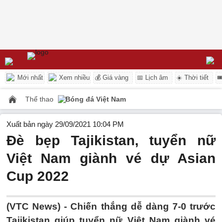
Mới nhất
Xem nhiều
💰 Giá vàng
📅 Lịch âm
☀️ Thời tiết

Thể thao
Bóng đá Việt Nam
Xuất bản ngày 29/09/2021 10:04 PM
Đè bẹp Tajikistan, tuyển nữ
Việt Nam giành vé dự Asian
Cup 2022
(VTC News) -
Chiến thắng dễ dàng 7-0 trước
Tajikistan giúp tuyển nữ Việt Nam giành vé