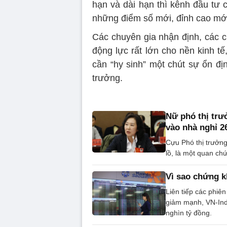
hạn và dài hạn thì kênh đầu tư 
những điểm số mới, đỉnh cao mớ
Các chuyên gia nhận định, các c
động lực rất lớn cho nền kinh tế
cần “hy sinh” một chút sự ổn đị
trưởng.
Nữ phó thị trư
vào nhà nghỉ 2
Cựu Phó thị trưởng
lồ, là một quan ch
Vì sao chứng k
Liên tiếp các phiê
giảm mạnh, VN-Ind
nghìn tỷ đồng.