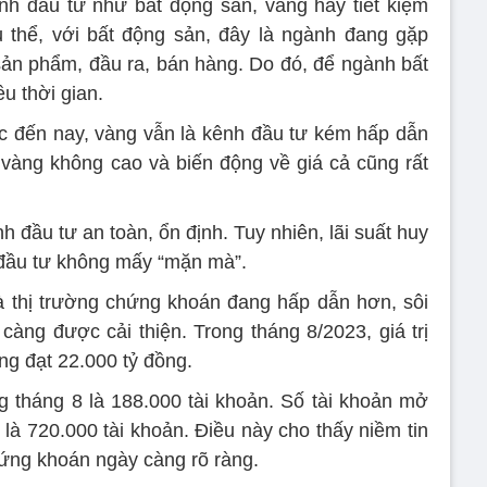
nh đầu tư như bất động sản, vàng hay tiết kiệm
 thể, với bất động sản, đây là ngành đang gặp
sản phẩm, đầu ra, bán hàng. Do đó, để ngành bất
ều thời gian.
ớc đến nay, vàng vẫn là kênh đầu tư kém hấp dẫn
 vàng không cao và biến động về giá cả cũng rất
nh đầu tư an toàn, ổn định. Tuy nhiên, lãi suất huy
đầu tư không mấy “mặn mà”.
à thị trường chứng khoán đang hấp dẫn hơn, sôi
àng được cải thiện. Trong tháng 8/2023, giá trị
ng đạt 22.000 tỷ đồng.
 tháng 8 là 188.000 tài khoản. Số tài khoản mở
là 720.000 tài khoản. Điều này cho thấy niềm tin
hứng khoán ngày càng rõ ràng.