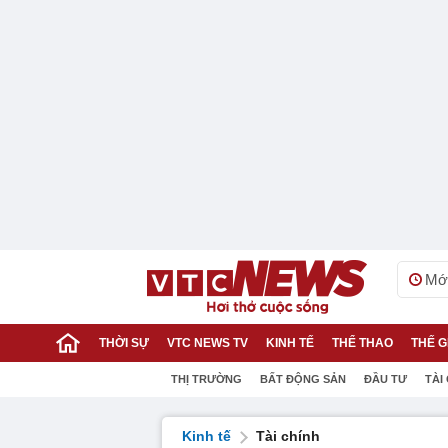
Mới
THỜI SỰ
VTC NEWS TV
KINH TẾ
THỂ THAO
THẾ G
THỊ TRƯỜNG
BẤT ĐỘNG SẢN
ĐẦU TƯ
TÀI
Kinh tế
Tài chính