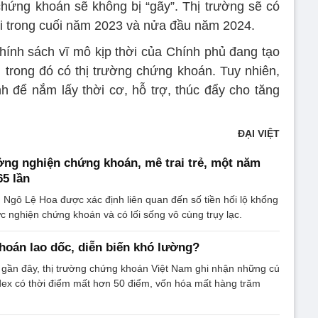
chứng khoán sẽ không bị “gãy”. Thị trường sẽ có
i trong cuối năm 2023 và nửa đầu năm 2024.
hính sách vĩ mô kịp thời của Chính phủ đang tạo
, trong đó có thị trường chứng khoán. Tuy nhiên,
nh để nắm lấy thời cơ, hỗ trợ, thúc đẩy cho tăng
ĐẠI VIỆT
ởng nghiện chứng khoán, mê trai trẻ, một năm
65 lần
 Ngô Lệ Hoa được xác định liên quan đến số tiền hối lộ khổng
ức nghiện chứng khoán và có lối sống vô cùng trụy lạc.
hoán lao dốc, diễn biến khó lường?
n gần đây, thị trường chứng khoán Việt Nam ghi nhận những cú
ex có thời điểm mất hơn 50 điểm, vốn hóa mất hàng trăm