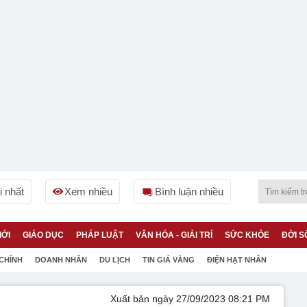
 nhất
Xem nhiều
Bình luận nhiều
IỚI
GIÁO DỤC
PHÁP LUẬT
VĂN HÓA - GIẢI TRÍ
SỨC KHỎE
ĐỜI S
 CHÍNH
DOANH NHÂN
DU LỊCH
TIN GIÁ VÀNG
ĐIỆN HẠT NHÂN
Xuất bản ngày 27/09/2023 08:21 PM