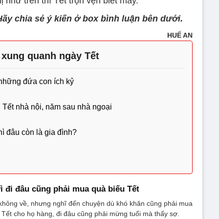
hị như trên thì Tết trọn vẹn biết mấy.
ãy chia sẻ ý kiến ở box bình luận bên dưới.
HUẾ AN
 xung quanh ngày Tết
 những đứa con ích kỷ
n Tết nhà nội, năm sau nhà ngoại
ì đâu còn là gia đình?
vì đi đâu cũng phải mua quà biếu Tết
 không về, nhưng nghĩ đến chuyện dù khó khăn cũng phải mua
Tết cho họ hàng, đi đâu cũng phải mừng tuổi mà thấy sợ.