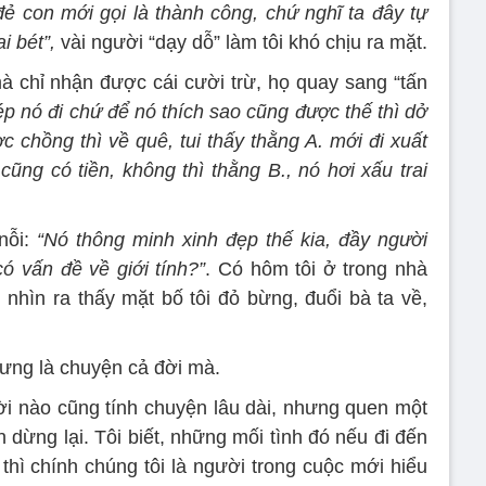
ẻ con mới gọi là thành công, chứ nghĩ ta đây tự
i bét”,
vài người “dạy dỗ” làm tôi khó chịu ra mặt.
à chỉ nhận được cái cười trừ, họ quay sang “tấn
p nó đi chứ để nó thích sao cũng được thế thì dở
 chồng thì về quê, tui thấy thằng A. mới đi xuất
ũng có tiền, không thì thằng B., nó hơi xấu trai
nỗi:
“Nó thông minh xinh đẹp thế kia, đầy người
ó vấn đề về giới tính?”
. Có hôm tôi ở trong nhà
 nhìn ra thấy mặt bố tôi đỏ bừng, đuổi bà ta về,
hưng là chuyện cả đời mà.
ười nào cũng tính chuyện lâu dài, nhưng quen một
 dừng lại. Tôi biết, những mối tình đó nếu đi đến
thì chính chúng tôi là người trong cuộc mới hiểu