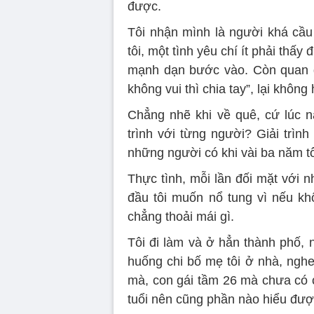
được.
Tôi nhận mình là người khá cầu t
tôi, một tình yêu chí ít phải thấ
mạnh dạn bước vào. Còn quan đ
không vui thì chia tay”, lại không 
Chẳng nhẽ khi về quê, cứ lúc nà
trình với từng người? Giải trình
những người có khi vài ba năm tô
Thực tình, mỗi lần đối mặt với 
đầu tôi muốn nổ tung vì nếu khôn
chẳng thoải mái gì.
Tôi đi làm và ở hẳn thành phố, 
huống chi bố mẹ tôi ở nhà, ngh
mà, con gái tầm 26 mà chưa có ch
tuổi nên cũng phần nào hiểu đượ