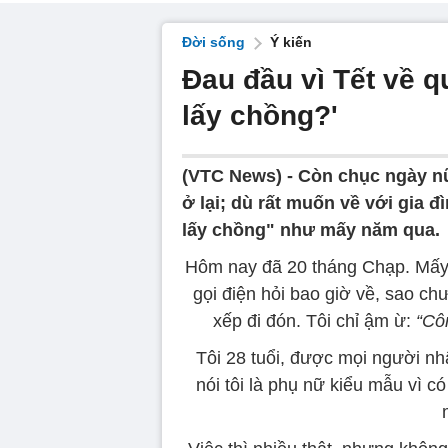
Đời sống
Ý kiến
Đau đầu vì Tết về q
lấy chồng?'
(VTC News) -
Còn chục ngày nữ
ở lại; dù rất muốn về với gia đ
lấy chồng" như mấy năm qua.
Hôm nay đã 20 tháng Chạp. Mấy ng
gọi điện hỏi bao giờ về, sao c
xếp đi đón. Tôi chỉ ậm ừ:
“Côn
Tôi 28 tuổi, được mọi người nh
nói tôi là phụ nữ kiểu mẫu vì c