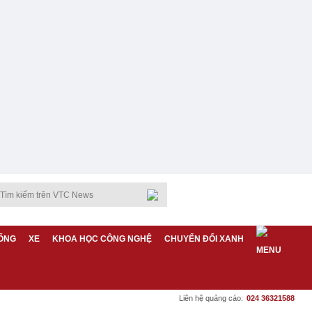
ỐNG
XE
KHOA HỌC CÔNG NGHỆ
CHUYỂN ĐỔI XANH
Liên hệ quảng cáo:
024 36321588