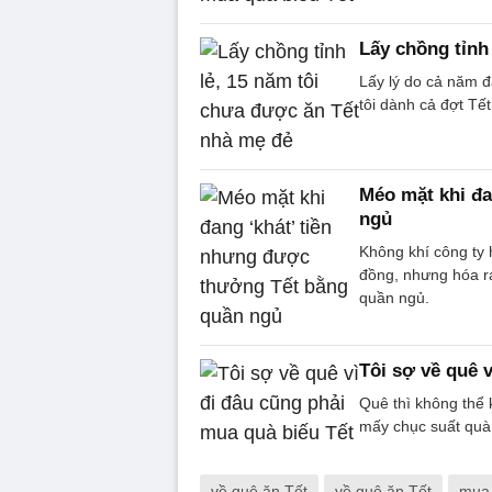
Lấy chồng tỉnh
Lấy lý do cả năm 
tôi dành cả đợt Tết
Méo mặt khi đa
ngủ
Không khí công ty 
đồng, nhưng hóa ra
quần ngủ.
Tôi sợ về quê 
Quê thì không thể
mấy chục suất quà 
về quê ăn Tết
về quê ăn Tết
mua 