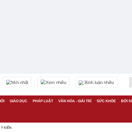
Mới nhất
Xem nhiều
Bình luận nhiều
IỚI
GIÁO DỤC
PHÁP LUẬT
VĂN HÓA - GIẢI TRÍ
SỨC KHỎE
ĐỜI S
Ý KIẾN