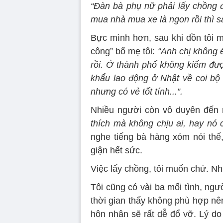
“Đàn bà phụ nữ phải lấy chồng đ
mua nhà mua xe là ngon rồi thì sa
Bực mình hơn, sau khi dồn tôi m
công” bố mẹ tôi:
“Anh chị không é
rồi. Ở thành phố không kiếm được
khẩu lao động ở Nhật về coi bộ c
nhưng có vẻ tốt tính...”.
Nhiều người còn vô duyên đến 
thích mà không chịu ai, hay nó c
nghe tiếng bà hàng xóm nói thế,
giận hết sức.
Việc lấy chồng, tôi muốn chứ. N
Tôi cũng có vài ba mối tình, ng
thời gian thấy không phù hợp nên
hôn nhân sẽ rất dễ đổ vỡ. Lý do 