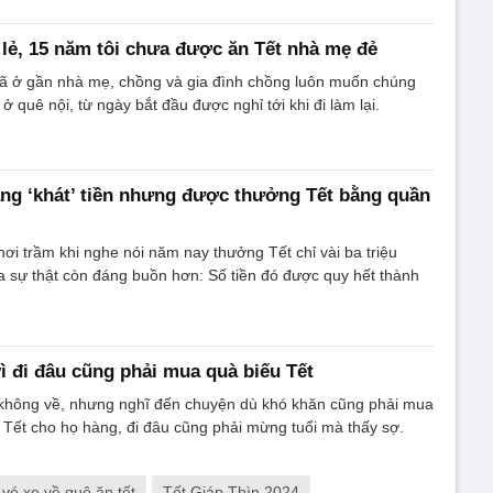
 lẻ, 15 năm tôi chưa được ăn Tết nhà mẹ đẻ
đã ở gần nhà mẹ, chồng và gia đình chồng luôn muốn chúng
 ở quê nội, từ ngày bắt đầu được nghỉ tới khi đi làm lại.
ng ‘khát’ tiền nhưng được thưởng Tết bằng quần
hơi trầm khi nghe nói năm nay thưởng Tết chỉ vài ba triệu
 sự thật còn đáng buồn hơn: Số tiền đó được quy hết thành
vì đi đâu cũng phải mua quà biếu Tết
 không về, nhưng nghĩ đến chuyện dù khó khăn cũng phải mua
Tết cho họ hàng, đi đâu cũng phải mừng tuổi mà thấy sợ.
vé xe về quê ăn tết
Tết Giáp Thìn 2024