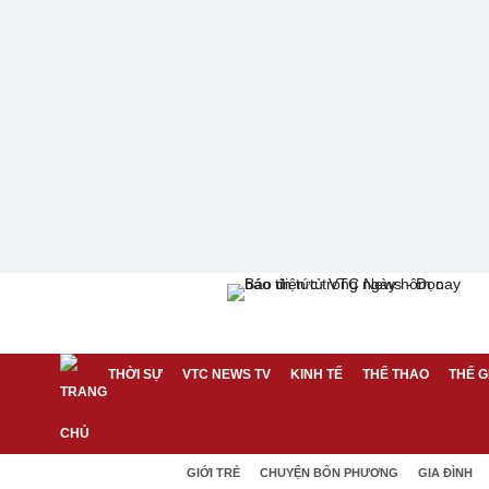
THỜI SỰ
VTC NEWS TV
KINH TẾ
THỂ THAO
THẾ G
GIỚI TRẺ
CHUYỆN BỐN PHƯƠNG
GIA ĐÌNH