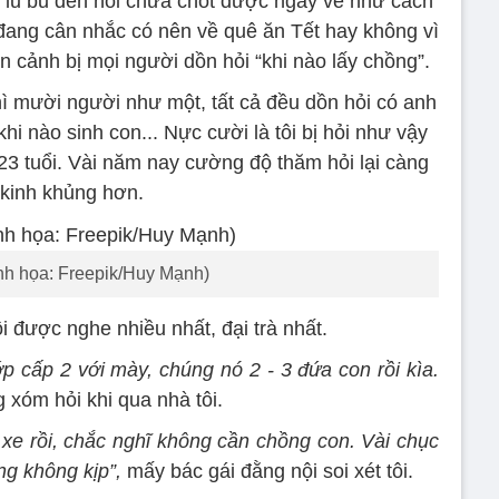
g lu bu đến nỗi chưa chốt được ngày về như cách
ôi đang cân nhắc có nên về quê ăn Tết hay không vì
n cảnh bị mọi người dồn hỏi “khi nào lấy chồng”.
hì mười người như một, tất cả đều dồn hỏi có anh
khi nào sinh con... Nực cười là tôi bị hỏi như vậy
23 tuổi. Vài năm nay cường độ thăm hỏi lại càng
kinh khủng hơn.
nh họa: Freepik/Huy Mạnh)
i được nghe nhiều nhất, đại trà nhất.
 cấp 2 với mày, chúng nó 2 - 3 đứa con rồi kìa.
g xóm hỏi khi qua nhà tôi.
xe rồi, chắc nghĩ không cần chồng con. Vài chục
g không kịp”,
mấy bác gái đằng nội soi xét tôi.