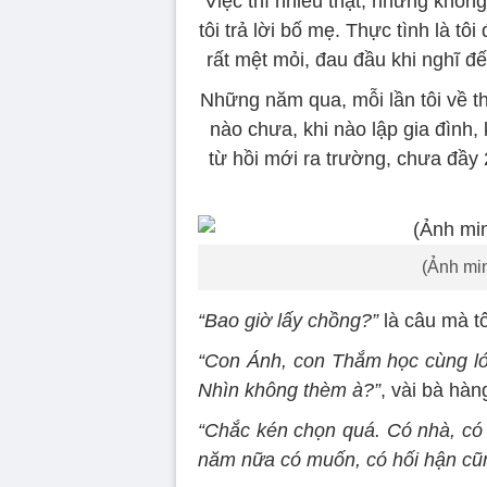
Việc thì nhiều thật, nhưng khôn
tôi trả lời bố mẹ. Thực tình là t
rất mệt mỏi, đau đầu khi nghĩ đế
Những năm qua, mỗi lần tôi về t
nào chưa, khi nào lập gia đình, 
từ hồi mới ra trường, chưa đầy 
(Ảnh mi
“Bao giờ lấy chồng?”
là câu mà tô
“Con Ánh, con Thắm học cùng lớp
Nhìn không thèm à?”
, vài bà hàn
“Chắc kén chọn quá. Có nhà, có 
năm nữa có muốn, có hối hận cũn