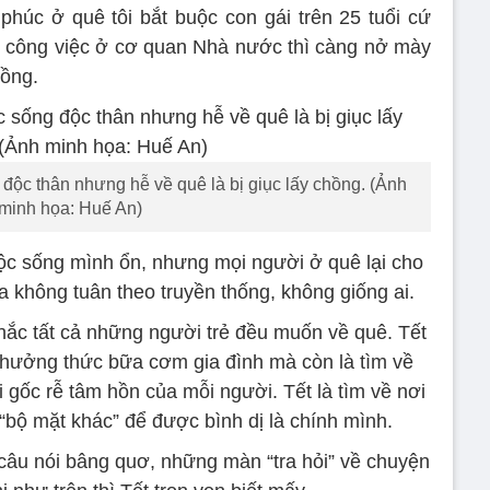
húc ở quê tôi bắt buộc con gái trên 25 tuổi cứ
 công việc ở cơ quan Nhà nước thì càng nở mày
đồng.
 độc thân nhưng hễ về quê là bị giục lấy chồng. (Ảnh
minh họa: Huế An)
ộc sống mình ổn, nhưng mọi người ở quê lại cho
đứa không tuân theo truyền thống, không giống ai.
chắc tất cả những người trẻ đều muốn về quê. Tết
, thưởng thức bữa cơm gia đình mà còn là tìm về
ới gốc rễ tâm hồn của mỗi người. Tết là tìm về nơi
ộ mặt khác” để được bình dị là chính mình.
âu nói bâng quơ, những màn “tra hỏi” về chuyện