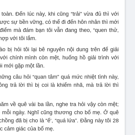
oàn. Đến lúc này, khi cũng “trải” vừa đủ thì với
y được sự bền vững, có thể đi đến hôn nhân thì mới
iểm mà đám bạn tôi vẫn đang theo, “quen thử,
hợp với tôi lắm.
o bị hỏi tôi lại bê nguyên nội dung trên để giải
 với chính mình còn mệt, huống hồ giải trình với
i mới gặp một lần.
những câu hỏi “quan tâm” quá mức nhiệt tình này,
g trả lời thì bị coi là khiếm nhã, mà trả lời thì
năm về quê vài ba lần, nghe tra hỏi vậy còn mệt;
e mỗi ngày. Nghĩ cũng thương cho bố mẹ. Ở quê
ồng đã bị cho là “ế‘, “quá lứa”. Đằng này tôi 28
c cảm giác của bố mẹ.