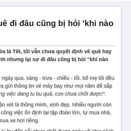
uê đi đâu cũng bị hỏi 'khi nào
a là Tết, tôi vẫn chưa quyết định về quê hay
ình nhưng lại sợ đi đâu cũng bị hỏi "khi nào
ày qua, sáng - trưa - chiều - tối, bố mẹ tôi đều
hưa gửi thông tin vé máy bay như mọi năm để sắp
g việc đang lu bu quá, con chưa chốt được!”.
ận xét là thông minh, xinh đẹp. Nhiều người còn
ó công việc ổn định tại tập đoàn lớn, tự mua nhà,
mua xe hơi riêng.