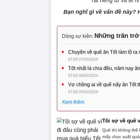
rất riêng tư và tế n
Bạn nghĩ gì về vấn đề này? H
Những trăn trở
Dòng sự kiện:
Chuyện về quê ăn Tết làm lộ ra
07:00 07/02/2024
Tốt nhất là chia đều, năm nay ă
07:00 06/02/2024
Vợ chồng ai về quê nấy ăn Tết th
07:00 05/02/2024
Xem thêm
Tôi sợ về quê 
Quê thì không thể
mấy chục suất quà 