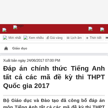
Mới nhất
Xem nhiều
💰 Giá vàng
📅 Lịch âm
☀️ Thời tiết

Giáo dục
Xuất bản ngày 24/06/2017 07:00 PM
Đáp án chính thức Tiếng Anh
tất cả các mã đề kỳ thi THPT
Quốc gia 2017
Bộ Giáo dục và Đào tạo đã công bố đáp án
môn Tiếng Anh tất cả các mã đề kỳ thi THPT