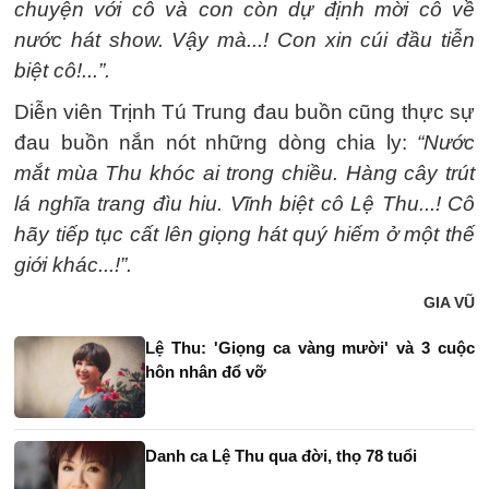
chuyện với cô và con còn dự định mời cô về
nước hát show. Vậy mà...! Con xin cúi đầu tiễn
biệt cô!...”.
Diễn viên Trịnh Tú Trung đau buồn cũng thực sự
đau buồn nắn nót những dòng chia ly:
“Nước
mắt mùa Thu khóc ai trong chiều. Hàng cây trút
lá nghĩa trang đìu hiu. Vĩnh biệt cô Lệ Thu...! Cô
hãy tiếp tục cất lên giọng hát quý hiếm ở một thế
giới khác...!”.
GIA VŨ
Lệ Thu: 'Giọng ca vàng mười' và 3 cuộc
hôn nhân đổ vỡ
Danh ca Lệ Thu qua đời, thọ 78 tuổi