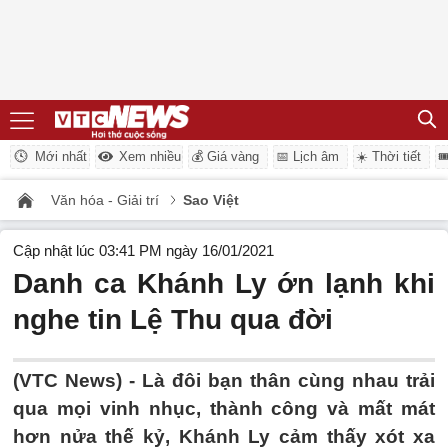
Mới nhất
Xem nhiều
💰 Giá vàng
📅 Lịch âm
☀️ Thời tiết

Văn hóa - Giải trí
Sao Việt
Cập nhật lúc 03:41 PM ngày 16/01/2021
Danh ca Khánh Ly ớn lạnh khi
nghe tin Lệ Thu qua đời
(VTC News) -
Là đôi bạn thân cùng nhau trải
qua mọi vinh nhục, thành công và mất mát
hơn nửa thế kỷ, Khánh Ly cảm thấy xót xa