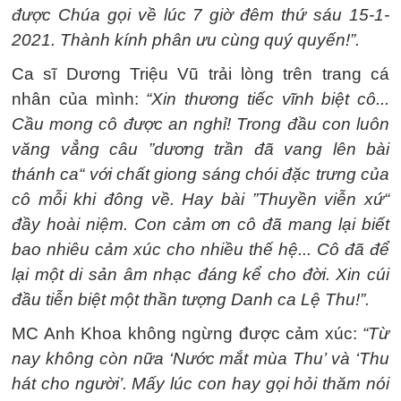
được Chúa gọi về lúc 7 giờ đêm thứ sáu 15-1-
2021. Thành kính phân ưu cùng quý quyến!”.
Ca sĩ Dương Triệu Vũ trải lòng trên trang cá
nhân của mình:
“Xin thương tiếc vĩnh biệt cô...
Cầu mong cô được an nghỉ! Trong đầu con luôn
văng vẳng câu ”dương trần đã vang lên bài
thánh ca“ với chất giong sáng chói đặc trưng của
cô mỗi khi đông về. Hay bài ”Thuyền viễn xứ“
đầy hoài niệm. Con cảm ơn cô đã mang lại biết
bao nhiêu cảm xúc cho nhiều thế hệ... Cô đã để
lại một di sản âm nhạc đáng kể cho đời. Xin cúi
đầu tiễn biệt một thần tượng Danh ca Lệ Thu!”.
MC Anh Khoa không ngừng được cảm xúc:
“Từ
nay không còn nữa ‘Nước mắt mùa Thu’ và ‘Thu
hát cho người’. Mấy lúc con hay gọi hỏi thăm nói