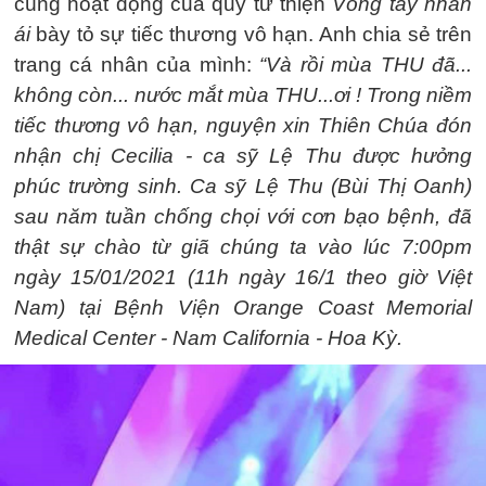
cùng hoạt động của quỹ từ thiện
Vòng tay nhân
ái
bày tỏ sự tiếc thương vô hạn. Anh chia sẻ trên
trang cá nhân của mình:
“Và rồi mùa THU đã...
không còn... nước mắt mùa THU...ơi ! Trong niềm
tiếc thương vô hạn, nguyện xin Thiên Chúa đón
nhận chị Cecilia - ca sỹ Lệ Thu được hưởng
phúc trường sinh. Ca sỹ Lệ Thu (Bùi Thị Oanh)
sau năm tuần chống chọi với cơn bạo bệnh, đã
thật sự chào từ giã chúng ta vào lúc 7:00pm
ngày 15/01/2021 (11h ngày 16/1 theo giờ Việt
Nam) tại Bệnh Viện Orange Coast Memorial
Medical Center - Nam California - Hoa Kỳ.