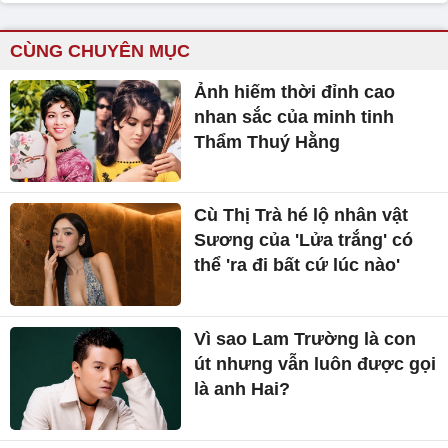
CÙNG CHUYÊN MỤC
Ảnh hiếm thời đỉnh cao
nhan sắc của minh tinh
Thẩm Thuý Hằng
Cù Thị Trà hé lộ nhân vật
Sương của 'Lửa trắng' có
thể 'ra đi bất cứ lúc nào'
Vì sao Lam Trường là con
út nhưng vẫn luôn được gọi
là anh Hai?