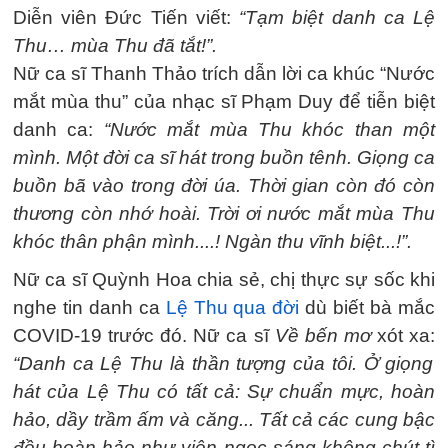
Diễn viên Đức Tiến viết:
“Tạm biệt danh ca Lệ
Thu… mùa Thu đã tắt!”.
Nữ ca sĩ Thanh Thảo trích dẫn lời ca khúc “Nước
mắt mùa thu” của nhạc sĩ Phạm Duy để tiễn biệt
danh ca:
“Nước mắt mùa Thu khóc than một
mình. Một đời ca sĩ hát trong buồn tênh. Giọng ca
buồn bã vào trong đời úa. Thời gian còn đó còn
thương còn nhớ hoài. Trời ơi nước mắt mùa Thu
khóc thân phận mình....! Ngàn thu vĩnh biệt...!”.
Nữ ca sĩ Quỳnh Hoa chia sẻ, chị thực sự sốc khi
nghe tin danh ca
Lệ Thu qua đời
dù biết bà mắc
COVID-19 trước đó. Nữ ca sĩ
Về bến mơ
xót xa:
“Danh ca Lệ Thu là thần tượng của tôi. Ở giọng
hát của Lệ Thu có tất cả: Sự chuẩn mực, hoàn
hảo, dầy trầm ấm và căng... Tất cả các cung bậc
đều hoàn hảo như viên ngọc sáng không chút tì