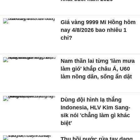
Giá vàng 9999 Mi Hồng hôm
nay 4/8/2026 bao nhiêu 1
chỉ?
Nam thần lai từng 'làm mưa
làm gió' khắp châu Á, U60
làm nông dân, sống ẩn dật
Dùng đội hình lạ thắng
Indonesia, HLV Kim Sang-
sik nói 'chẳng làm gì khác
biệt'
Thu hồi nước rửa tay dạng