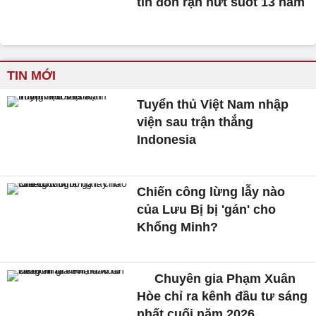
tin đồn rạn nứt suốt 13 năm
TIN MỚI
Tuyển thủ Việt Nam nhập
viện sau trận thắng
Indonesia
Chiến công lừng lẫy nào
của Lưu Bị bị 'gán' cho
Khổng Minh?
Chuyên gia Phạm Xuân
Hòe chỉ ra kênh đầu tư sáng
nhất cuối năm 2026