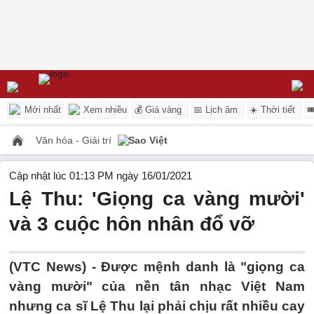
Mới nhất
Xem nhiều
💰 Giá vàng
📅 Lịch âm
☀️ Thời tiết

Văn hóa - Giải trí
Sao Việt
Cập nhật lúc 01:13 PM ngày 16/01/2021
Lệ Thu: 'Giọng ca vàng mười'
và 3 cuộc hôn nhân đổ vỡ
(VTC News) -
Được mệnh danh là "giọng ca
vàng mười" của nền tân nhạc Việt Nam
nhưng ca sĩ Lệ Thu lại phải chịu rất nhiều cay