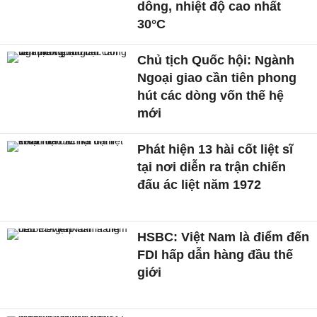
dông, nhiệt độ cao nhất
30°C
Chủ tịch Quốc hội: Ngành
Ngoại giao cần tiên phong
hút các dòng vốn thế hệ
mới
Phát hiện 13 hài cốt liệt sĩ
tại nơi diễn ra trận chiến
đấu ác liệt năm 1972
HSBC: Việt Nam là điểm đến
FDI hấp dẫn hàng đầu thế
giới