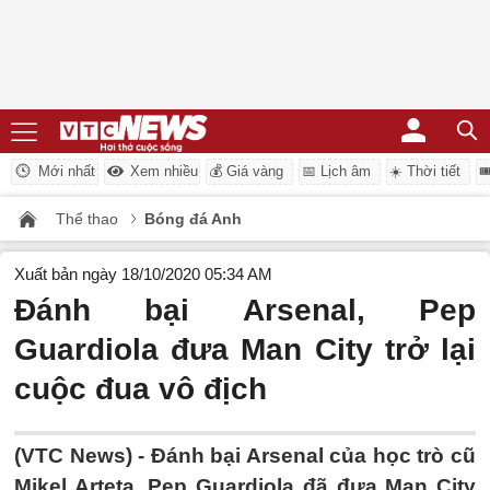
Mới nhất
Xem nhiều
💰 Giá vàng
📅 Lịch âm
☀️ Thời tiết

Thể thao
Bóng đá Anh
Xuất bản ngày 18/10/2020 05:34 AM
Đánh bại Arsenal, Pep
Guardiola đưa Man City trở lại
cuộc đua vô địch
(VTC News) -
Đánh bại Arsenal của học trò cũ
Mikel Arteta, Pep Guardiola đã đưa Man City