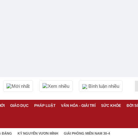
Mới nhất
Xem nhiều
Bình luận nhiều
IỚI
GIÁO DỤC
PHÁP LUẬT
VĂN HÓA - GIẢI TRÍ
SỨC KHỎE
ĐỜI S
G ĐẢNG
KỶ NGUYÊN VƯƠN MÌNH
GIẢI PHÓNG MIỀN NAM 30-4