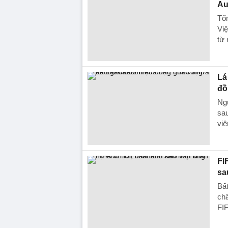
Au
Tổn
Vi
từ 
Lá
đồ
Ng
sau
viê
FI
sa
Bất
châ
FIF