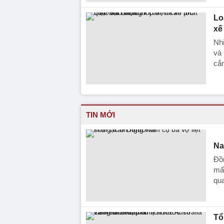
Lo
xế
Nhi
và 
cắm
TIN MỚI
Na
Đồn
mất
qu
Tổ