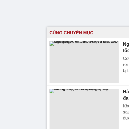
CÙNG CHUYÊN MỤC
Ng
tố
Cơ
rơi
bị 
Hà
đa
Khu
sa
đượ