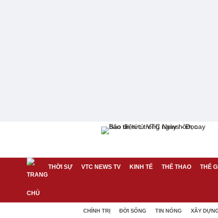
THỜI SỰ
VTC NEWS TV
KINH TẾ
THỂ THAO
THẾ G
CHÍNH TRỊ
ĐỜI SỐNG
TIN NÓNG
XÂY DỰN