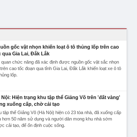
uồn gốc vật nhọn khiến loạt ô tô thủng lốp trên cao
c qua Gia Lai, Đắk Lắk
 quan chức năng đã xác định được nguồn gốc vật sắc nhọn
 trên cao tốc đoạn qua tỉnh Gia Lai, Đắk Lắk khiến loạt xe ô tô
thủng lốp.
 Nội: Hiện trạng khu tập thể Giảng Võ trên 'đất vàng'
ng xuống cấp, chờ cải tạo
 tập thể Giảng Võ (Hà Nội) hiện có 23 tòa nhà, đã xuống cấp
u hơn 50 năm sử dụng và người dân mong khu nhà sớm
c cải tạo, để ổn định cuộc sống.