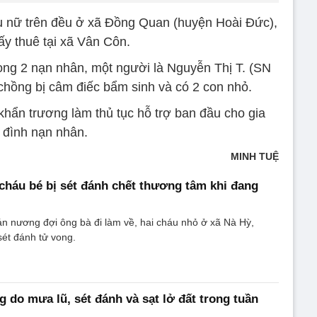
hụ nữ trên đều ở xã Đồng Quan (huyện Hoài Đức),
ấy thuê tại xã Vân Côn.
g 2 nạn nhân, một người là Nguyễn Thị T. (SN
chồng bị câm điếc bẩm sinh và có 2 con nhỏ.
hẩn trương làm thủ tục hỗ trợ ban đầu cho gia
đình nạn nhân.
MINH TUỆ
 cháu bé bị sét đánh chết thương tâm khi đang
 lán nương đợi ông bà đi làm về, hai cháu nhỏ ở xã Nà Hỳ,
ét đánh tử vong.
g do mưa lũ, sét đánh và sạt lở đất trong tuần