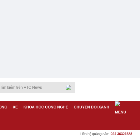
ỐNG
XE
KHOA HỌC CÔNG NGHỆ
CHUYỂN ĐỔI XANH
Liên hệ quảng cáo:
024 36321588