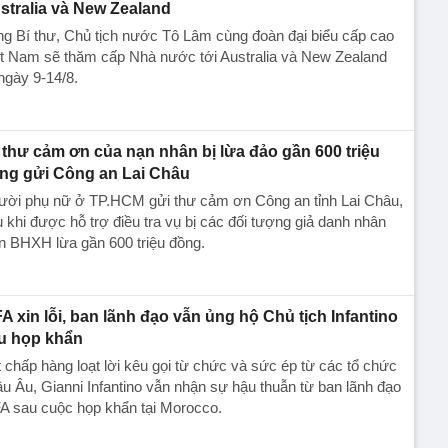
stralia và New Zealand
g Bí thư, Chủ tịch nước Tô Lâm cùng đoàn đại biểu cấp cao
ệt Nam sẽ thăm cấp Nhà nước tới Australia và New Zealand
ngày 9-14/8.
 thư cảm ơn của nạn nhân bị lừa đảo gần 600 triệu
ng gửi Công an Lai Châu
ười phụ nữ ở TP.HCM gửi thư cảm ơn Công an tỉnh Lai Châu,
 khi được hỗ trợ điều tra vụ bị các đối tượng giả danh nhân
n BHXH lừa gần 600 triệu đồng.
FA xin lỗi, ban lãnh đạo vẫn ủng hộ Chủ tịch Infantino
u họp khẩn
 chấp hàng loạt lời kêu gọi từ chức và sức ép từ các tổ chức
u Âu, Gianni Infantino vẫn nhận sự hậu thuẫn từ ban lãnh đạo
A sau cuộc họp khẩn tại Morocco.