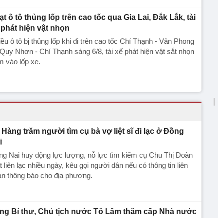
ạt ô tô thủng lốp trên cao tốc qua Gia Lai, Đắk Lắk, tài
 phát hiện vật nhọn
ều ô tô bị thủng lốp khi đi trên cao tốc Chí Thạnh - Vân Phong
Quy Nhơn - Chí Thạnh sáng 6/8, tài xế phát hiện vật sắt nhọn
 vào lốp xe.
Hàng trăm người tìm cụ bà vợ liệt sĩ đi lạc ở Đồng
i
g Nai huy động lực lượng, nỗ lực tìm kiếm cụ Chu Thị Đoàn
 liên lạc nhiều ngày, kêu gọi người dân nếu có thông tin liên
an thông báo cho địa phương.
ng Bí thư, Chủ tịch nước Tô Lâm thăm cấp Nhà nước