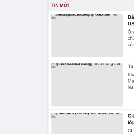
TIN MỚI
Bắ
US
Ông
chu
củ
To
Khá
Maz
Na
Gi
lớ
Chỉ