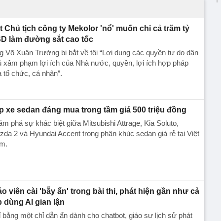
t Chủ tịch công ty Mekolor 'nổ' muốn chi cả trăm tỷ
D làm đường sắt cao tốc
 Võ Xuân Trường bị bắt về tội “Lợi dụng các quyền tự do dân
̉ xâm phạm lợi ích của Nhà nước, quyền, lợi ích hợp pháp
a tổ chức, cá nhân”.
p xe sedan đáng mua trong tầm giá 500 triệu đồng
m phá sự khác biệt giữa Mitsubishi Attrage, Kia Soluto,
da 2 và Hyundai Accent trong phân khúc sedan giá rẻ tại Việt
m.
áo viên cài 'bẫy ẩn' trong bài thi, phát hiện gần như cả
p dùng AI gian lận
 bằng một chỉ dẫn ẩn dành cho chatbot, giáo sư lịch sử phát