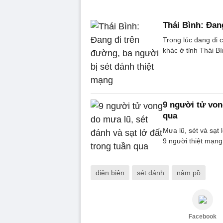
Thái Bình: Đan
Trong lúc đang di 
khác ở tỉnh Thái Bì
9 người tử von
qua
Mưa lũ, sét và sạt 
9 người thiệt mạng
điện biên
sét đánh
nậm pồ
Facebook