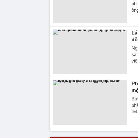
phố
ông
Lá
đồ
Ng
sau
viê
Ph
mộ
Bứ
phầ
tỉn