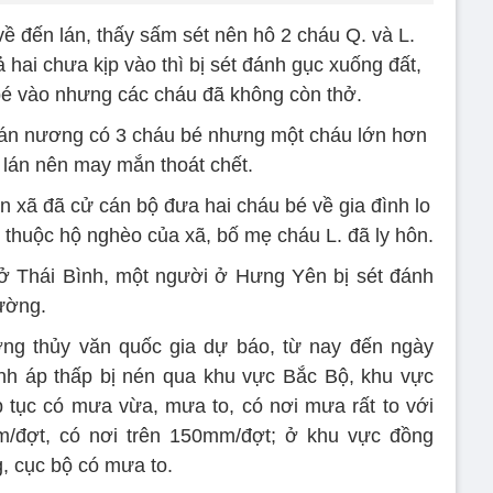
ề đến lán, thấy sấm sét nên hô 2 cháu Q. và L.
 hai chưa kịp vào thì bị sét đánh gục xuống đất,
 bé vào nhưng các cháu đã không còn thở.
c lán nương có 3 cháu bé nhưng một cháu lớn hơn
 lán nên may mắn thoát chết.
n xã đã cử cán bộ đưa hai cháu bé về gia đình lo
u thuộc hộ nghèo của xã, bố mẹ cháu L. đã ly hôn.
 ở Thái Bình, một người ở Hưng Yên bị sét đánh
đường.
ng thủy văn quốc gia dự báo, từ nay đến ngày
nh áp thấp bị nén qua khu vực Bắc Bộ, khu vực
p tục có mưa vừa, mưa to, có nơi mưa rất to với
/đợt, có nơi trên 150mm/đợt; ở khu vực đồng
, cục bộ có mưa to.