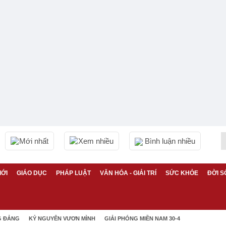
Mới nhất
Xem nhiều
Bình luận nhiều
IỚI
GIÁO DỤC
PHÁP LUẬT
VĂN HÓA - GIẢI TRÍ
SỨC KHỎE
ĐỜI S
G ĐẢNG
KỶ NGUYÊN VƯƠN MÌNH
GIẢI PHÓNG MIỀN NAM 30-4