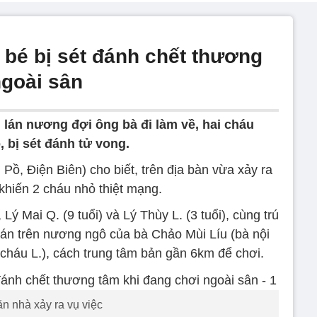
 bé bị sét đánh chết thương
ngoài sân
i lán nương đợi ông bà đi làm về, hai cháu
 bị sét đánh tử vong.
ồ, Điện Biên) cho biết, trên địa bàn vừa xảy ra
khiến 2 cháu nhỏ thiệt mạng.
ý Mai Q. (9 tuổi) và Lý Thùy L. (3 tuổi), cùng trú
 lán trên nương ngô của bà Chảo Mùi Líu (bà nội
 cháu L.), cách trung tâm bản gần 6km để chơi.
n nhà xảy ra vụ việc