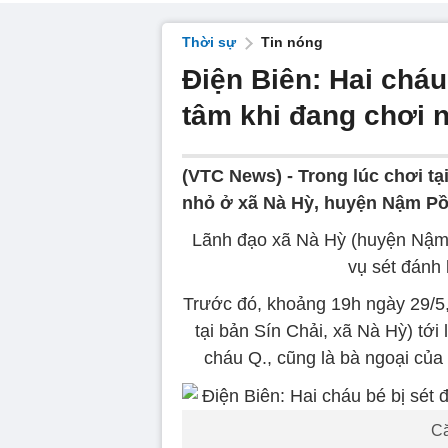
Thời sự
Tin nóng
Điện Biên: Hai cháu
tâm khi đang chơi 
(VTC News) -
Trong lúc chơi tạ
nhỏ ở xã Nà Hỳ, huyện Nậm Pồ,
Lãnh đạo xã Nà Hỳ (huyện Nậm P
vụ sét đánh 
Trước đó, khoảng 19h ngày 29/5, L
tại bản Sín Chải, xã Nà Hỳ) tới
cháu Q., cũng là bà ngoại của
Că