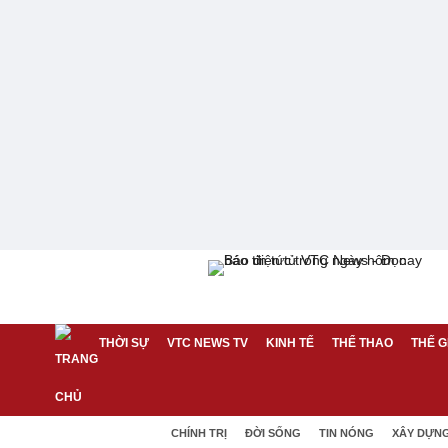
THỜI SỰ
VTC NEWS TV
KINH TẾ
THỂ THAO
THẾ G
CHÍNH TRỊ
ĐỜI SỐNG
TIN NÓNG
XÂY DỰN