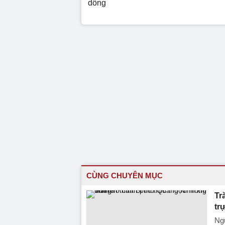
dông
CÙNG CHUYÊN MỤC
Tr
tr
Ngư