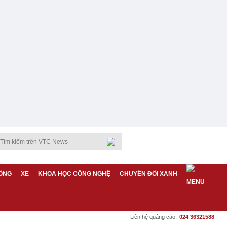
ỐNG
XE
KHOA HỌC CÔNG NGHỆ
CHUYỂN ĐỔI XANH
Liên hệ quảng cáo:
024 36321588