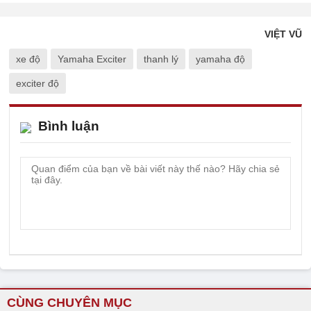
VIỆT VŨ
xe độ
Yamaha Exciter
thanh lý
yamaha độ
exciter độ
Bình luận
CÙNG CHUYÊN MỤC