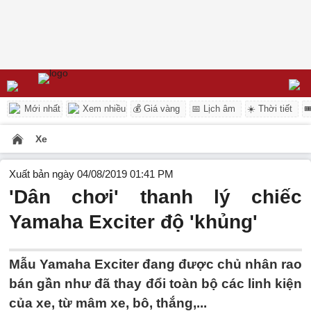
Mới nhất
Xem nhiều
💰 Giá vàng
📅 Lịch âm
☀️ Thời tiết

Xe
Xuất bản ngày 04/08/2019 01:41 PM
'Dân chơi' thanh lý chiếc
Yamaha Exciter độ 'khủng'
Mẫu Yamaha Exciter đang được chủ nhân rao
bán gần như đã thay đổi toàn bộ các linh kiện
của xe, từ mâm xe, bô, thắng,...