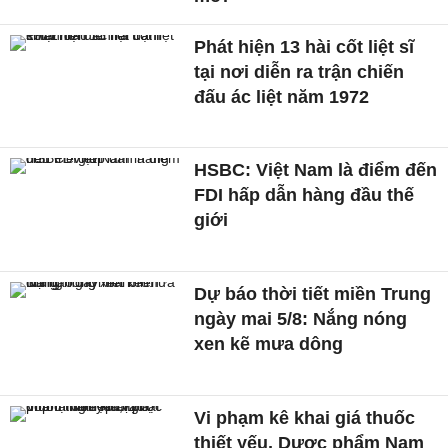
Phát hiện 13 hài cốt liệt sĩ
tại nơi diễn ra trận chiến
đấu ác liệt năm 1972
HSBC: Việt Nam là điểm đến
FDI hấp dẫn hàng đầu thế
giới
Dự báo thời tiết miền Trung
ngày mai 5/8: Nắng nóng
xen kẽ mưa dông
Vi phạm kê khai giá thuốc
thiết yếu, Dược phẩm Nam