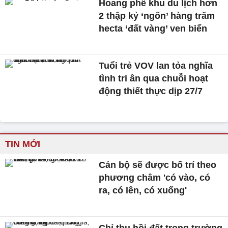
Hoang phế khu du lịch hơn
2 thập kỷ ‘ngốn’ hàng trăm
hecta ‘đất vàng’ ven biển
Tuổi trẻ VOV lan tỏa nghĩa
tình tri ân qua chuỗi hoạt
động thiết thực dịp 27/7
TIN MỚI
Cán bộ sẽ được bố trí theo
phương châm 'có vào, có
ra, có lên, có xuống'
Chỉ thu hồi đất trong trường