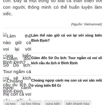
con. Đây là một trong số loài cá thân thiện với
con người, thông minh có thể huấn luyện làm
xiếc.
(Nguồn: Vietnamnet)
Làm thế nào giữ cá voi lại với vùng biển
Bình Định?
Giám đốc Sở Du lịch: Tour ngắm cá voi sẽ
kích cầu du lịch ở Bình Định
Choáng ngợp cảnh mẹ con cá voi săn mồi
ở vùng biển Đề Gi
cá heo
cá heo hồng
vùng biển
biển khánh hòa