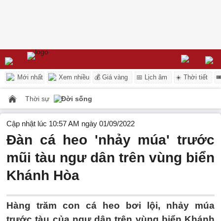
Mới nhất
Xem nhiều
💰 Giá vàng
📅 Lịch âm
☀️ Thời tiết

Thời sự
Đời sống
Cập nhật lúc 10:57 AM ngày 01/09/2022
Đàn cá heo 'nhảy múa' trước
mũi tàu ngư dân trên vùng biển
Khánh Hòa
Hàng trăm con cá heo bơi lội, nhảy múa
trước tàu của ngư dân trên vùng biển Khánh