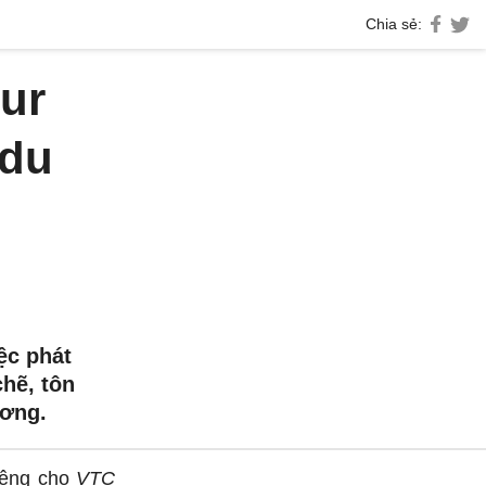
Chia sẻ:
ur
 du
ệc phát
chẽ, tôn
ương.
iêng cho
VTC