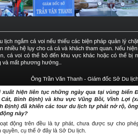
u lịch ngắm cá voi nếu thiếu các biện pháp quản lý chặ
n nhiều hệ lụy cho cả cá và khách tham quan. Nếu hiệ
ễn, cá voi có thể bỏ đến khu vực khác hoặc có thể bị
g và mất phương hướng..
Ông Trần Văn Thanh - Giám đốc Sở Du lịch
i xuất hiện liên tục những ngày qua tại vùng biển Đ
Cát, Bình Định) và khu vực Vũng Bồi, Vĩnh Lợi (
 Định) đã khiến các tour du lịch tự phát nở rộ, ôn
 động này?
hoạt động trên đều là tự phát, chưa được sự cho phé
 quyền, cụ thể ở đây là Sở Du lịch.