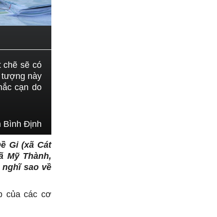
t chẽ sẽ có
n tượng này
 mắc cạn do
 Bình Định
ề Gi (xã Cát
xã Mỹ Thành,
g nghĩ sao về
p của các cơ