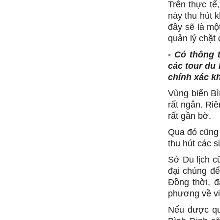
Trên thực tế
này thu hút 
đây sẽ là mộ
quản lý chặt 
- Có thông t
các tour du 
chính xác k
Vùng biển Bì
rất ngắn. Ri
rất gần bờ.
Qua đó cũng 
thu hút các s
Sở Du lịch c
đại chúng để
Đồng thời, đ
phương về vi
Nếu được quả