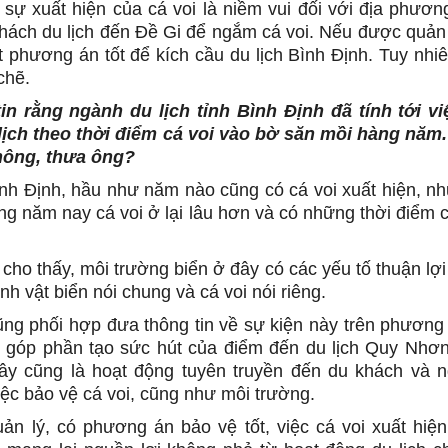
, sự xuất hiện của cá voi là niềm vui đối với địa phươn
khách du lịch đến Đề Gi để ngắm cá voi. Nếu được quản l
t phương án tốt để kích cầu du lịch Bình Định. Tuy nhiê
chẽ.
in rằng ngành du lịch tỉnh Bình Định đã tính tới vi
lịch theo thời điểm cá voi vào bờ săn mồi hàng năm
hông, thưa ông?
nh Định, hầu như năm nào cũng có cá voi xuất hiện, nh
êng năm nay cá voi ở lại lâu hơn và có những thời điểm 
cho thấy, môi trường biển ở đây có các yếu tố thuận lợ
inh vật biển nói chung và cá voi nói riêng.
ũng phối hợp đưa thông tin về sự kiện này trên phương t
 góp phần tạo sức hút của điểm đến du lịch Quy Nhơn
ây cũng là hoạt động tuyên truyền đến du khách và 
ệc bảo vệ cá voi, cũng như môi trường.
n lý, có phương án bảo vệ tốt, việc cá voi xuất hiệ