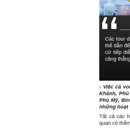
Các tour d
thể dẫn đế
cứ tiếp di
căng thẳn
-
Việc cá vo
Khánh, Phù 
Phù Mỹ, Bình
những hoạt
Tất cả các 
quan có thẩm