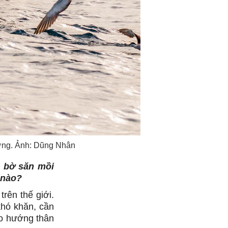
ương. Ảnh: Dũng Nhân
ào bờ săn mồi
 nào?
rên thế giới.
khó khăn, cần
heo hướng thân