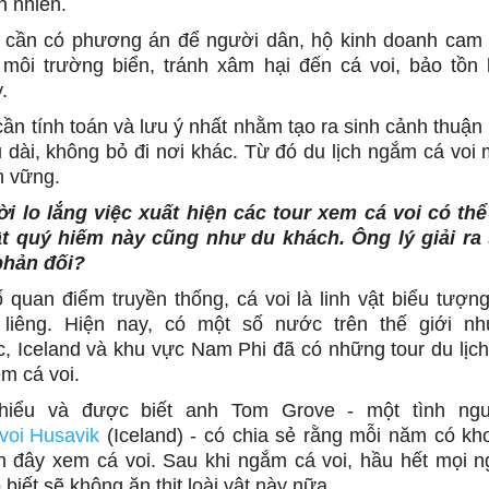
ên nhiên.
 cần có phương án để người dân, hộ kinh doanh cam k
môi trường biển, tránh xâm hại đến cá voi, bảo tồn 
.
ần tính toán và lưu ý nhất nhằm tạo ra sinh cảnh thuận 
u dài, không bỏ đi nơi khác. Từ đó du lịch ngắm cá voi 
n vững.
i lo lắng việc xuất hiện các tour xem cá voi có thể
ật quý hiếm này cũng như du khách. Ông lý giải ra
phản đối?
 quan điểm truyền thống, cá voi là linh vật biểu tượ
 liêng. Hiện nay, có một số nước trên thế giới nh
c, Iceland và khu vực Nam Phi đã có những tour du lịc
m cá voi.
hiểu và được biết anh Tom Grove - một tình ngu
voi Husavik
(Iceland) - có chia sẻ rằng mỗi năm có k
 đây xem cá voi. Sau khi ngắm cá voi, hầu hết mọi n
 biết sẽ không ăn thịt loài vật này nữa.