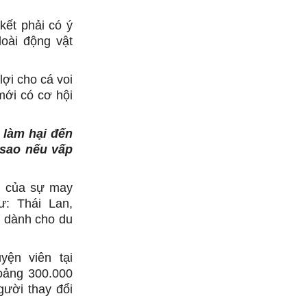
ết phải có ý
loài động vật
lợi cho cá voi
mới có cơ hội
 làm hại đến
 sao nếu vấp
ng của sự may
ư: Thái Lan,
h dành cho du
yện viên tại
hoảng 300.000
gười thay đổi