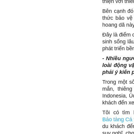
thiện với thi
Bên cạnh đó
thức bảo vệ 
hoang dã này
Đây là điểm c
sinh sống lâ
phát triển bề
-
Nhiều ngườ
loài động v
phải ý kiến 
Trong một số
mắn, thiêng
Indonesia, Ú
khách đến xe
Tôi có tìm 
Bảo tàng Cá 
du khách đến
suy nghĩ, cho