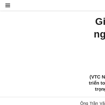
G
ng
(VTC N
triển t
trọn
Ông Trần Vă