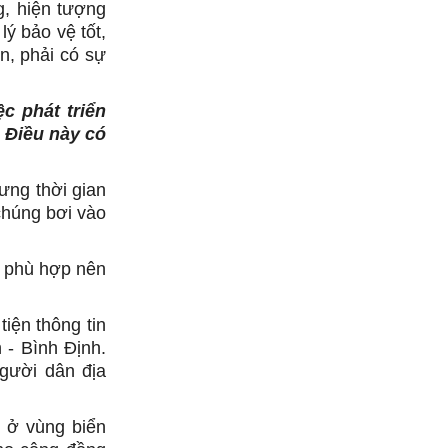
g, hiện tượng
ý bảo vệ tốt,
n, phải có sự
ệc phát triển
. Điều này có
ưng thời gian
chúng bơi vào
i phù hợp nên
iện thông tin
 - Bình Định.
người dân địa
n ở vùng biển