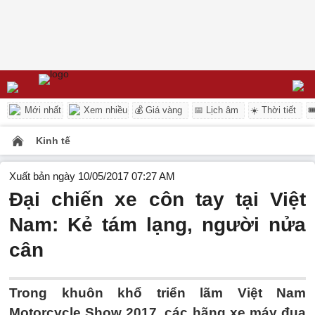
Mới nhất
Xem nhiều
💰 Giá vàng
📅 Lịch âm
☀️ Thời tiết

Kinh tế
Xuất bản ngày 10/05/2017 07:27 AM
Đại chiến xe côn tay tại Việt
Nam: Kẻ tám lạng, người nửa
cân
Trong khuôn khổ triển lãm Việt Nam
Motorcycle Show 2017, các hãng xe máy đua