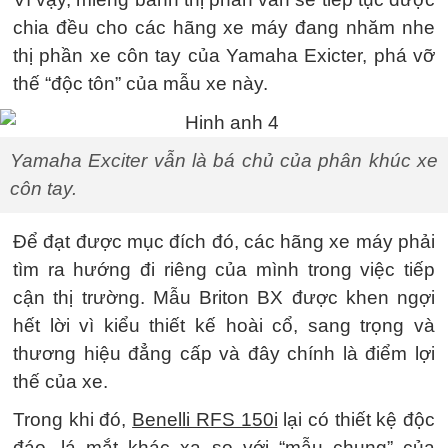
chia đều cho các hãng xe máy đang nhăm nhe
thị phần xe côn tay của Yamaha Exicter, phá vỡ
thế “độc tôn” của mẫu xe này.
Yamaha Exciter vẫn là bá chủ của phân khúc xe
côn tay.
Để đạt được mục đích đó, các hãng xe máy phải
tìm ra hướng đi riêng của mình trong việc tiếp
cận thị trường. Mẫu Briton BX được khen ngợi
hết lời vì kiểu thiết kế hoài cổ, sang trọng và
thương hiệu đẳng cấp và đây chính là điểm lợi
thế của xe.
Trong khi đó,
Benelli RFS 150i
lại có thiết kệ độc
đáo, lá mắt khác xa so với “mẫu chung” của