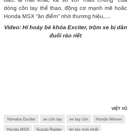
dòng côn tay thể thao, động cơ mạnh mẽ hoăc
Honda MSX “ăn điểm” nhờ thương hiệu,....
Video: Hí hoáy bẻ khóa Exciter, trộm xe bị dân
đuổi ráo riết
VIỆT VŨ
Yamaha Exciter
xe côn tay
xe tay côn
Honda Winner
Honda MSX
Suzuki Raider
tin tức mới nhất