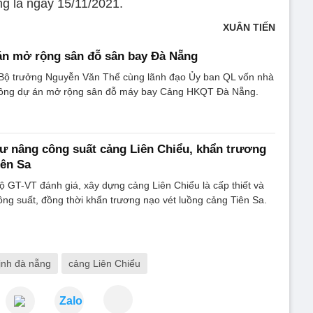
ng là ngày 15/11/2021.
XUÂN TIẾN
án mở rộng sân đỗ sân bay Đà Nẵng
 Bộ trưởng Nguyễn Văn Thể cùng lãnh đạo Ủy ban QL vốn nhà
công dự án mở rộng sân đỗ máy bay Cảng HKQT Đà Nẵng.
ư nâng công suất cảng Liên Chiểu, khẩn trương
iên Sa
ộ GT-VT đánh giá, xây dựng cảng Liên Chiểu là cấp thiết và
ng suất, đồng thời khẩn trương nạo vét luồng cảng Tiên Sa.
ịnh đà nẵng
cảng Liên Chiểu
Zalo