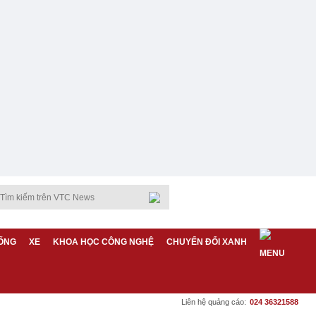
ỐNG
XE
KHOA HỌC CÔNG NGHỆ
CHUYỂN ĐỔI XANH
Liên hệ quảng cáo:
024 36321588