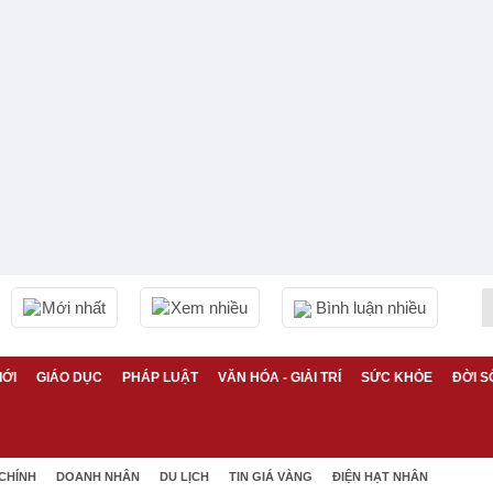
Mới nhất
Xem nhiều
Bình luận nhiều
IỚI
GIÁO DỤC
PHÁP LUẬT
VĂN HÓA - GIẢI TRÍ
SỨC KHỎE
ĐỜI S
 CHÍNH
DOANH NHÂN
DU LỊCH
TIN GIÁ VÀNG
ĐIỆN HẠT NHÂN