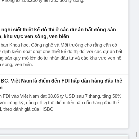
 Phòng từ 203.200 tỷ lên 289.300 tỷ đồng.
 nghị siết thiết kế đô thị ở các dự án bất động sản
n, khu vực ven sông, ven biển
 ban Khoa học, Công nghệ và Môi trường cho rằng cần có
 định kiểm soát chặt chẽ thiết kế đô thị đối với các dự án bất
g sản quy mô lớn do tư nhân đầu tư và các khu vực ven hồ,
 sông, ven biển.
BC: Việt Nam là điểm đến FDI hấp dẫn hàng đầu thế
ới
 FDI vào Việt Nam đạt 38,06 tỷ USD sau 7 tháng, tăng 58%
với cùng kỳ, củng cố vị thế điểm đến hấp dẫn hàng đầu thế
i, theo đánh giá của HSBC.