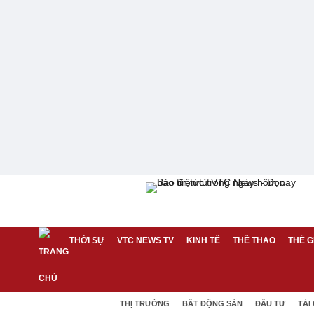
THỜI SỰ
VTC NEWS TV
KINH TẾ
THỂ THAO
THẾ G
THỊ TRƯỜNG
BẤT ĐỘNG SẢN
ĐẦU TƯ
TÀI