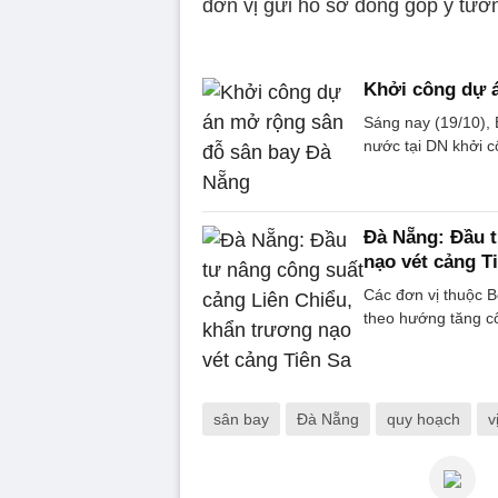
đơn vị gửi hồ sơ đóng góp ý tưở
Khởi công dự 
Sáng nay (19/10),
nước tại DN khởi 
Đà Nẵng: Đầu t
nạo vét cảng T
Các đơn vị thuộc B
theo hướng tăng cô
sân bay
Đà Nẵng
quy hoạch
v