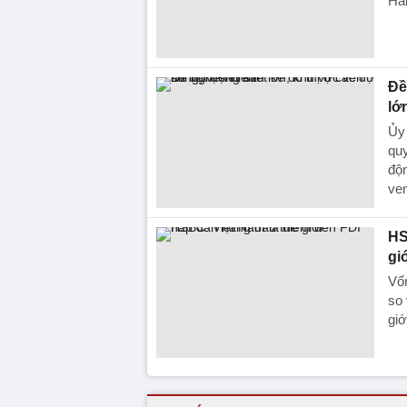
Hải
Đề
lớ
Ủy
quy
độn
ven
HS
gi
Vốn
so 
giớ