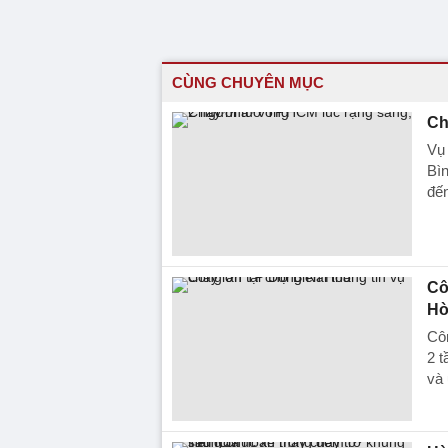
CÙNG CHUYÊN MỤC
Ch
Vụ
Bìn
đế
Cô
Hò
Côn
2 t
và 