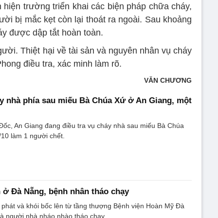
 hiện trường triển khai các biện pháp chữa cháy,
ời bị mắc kẹt còn lại thoát ra ngoài. Sau khoảng
áy được dập tắt hoàn toàn.
gười. Thiệt hại về tài sản và nguyên nhân vụ cháy
ong điều tra, xác minh làm rõ.
VĂN CHƯƠNG
áy nhà phía sau miếu Bà Chúa Xứ ở An Giang, một
ốc, An Giang đang điều tra vụ cháy nhà sau miếu Bà Chúa
/10 làm 1 người chết.
 ở Đà Nẵng, bệnh nhân tháo chạy
 phát và khói bốc lên từ tầng thượng Bệnh viện Hoàn Mỹ Đà
à người nhà nháo nhào tháo chạy.