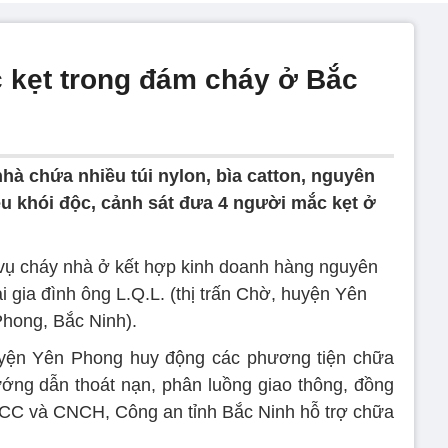
 kẹt trong đám cháy ở Bắc
hà chứa nhiều túi nylon, bìa catton, nguyên
ều khói độc, cảnh sát đưa 4 người mắc kẹt ở
vụ cháy nhà ở kết hợp kinh doanh hàng nguyên
ại gia đình ông L.Q.L. (thị trấn Chờ, huyện Yên
hong, Bắc Ninh).
yện Yên Phong huy động các phương tiện chữa
ớng dẫn thoát nạn, phân luồng giao thông, đồng
CC và CNCH, Công an tỉnh Bắc Ninh hỗ trợ chữa