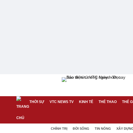
THỜI SỰ
VTC NEWS TV
KINH TẾ
THỂ THAO
THẾ G
CHÍNH TRỊ
ĐỜI SỐNG
TIN NÓNG
XÂY DỰN