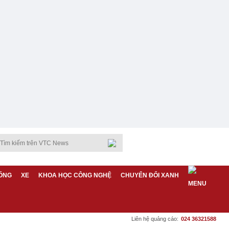
ỐNG
XE
KHOA HỌC CÔNG NGHỆ
CHUYỂN ĐỔI XANH
Liên hệ quảng cáo:
024 36321588