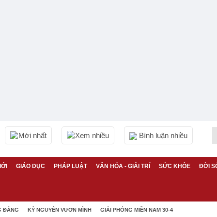
Mới nhất
Xem nhiều
Bình luận nhiều
IỚI
GIÁO DỤC
PHÁP LUẬT
VĂN HÓA - GIẢI TRÍ
SỨC KHỎE
ĐỜI S
G ĐẢNG
KỶ NGUYÊN VƯƠN MÌNH
GIẢI PHÓNG MIỀN NAM 30-4