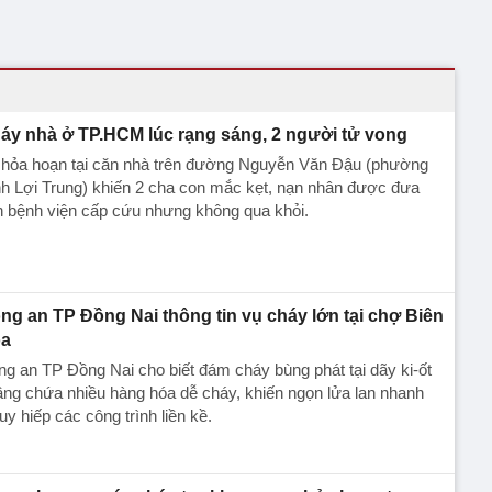
áy nhà ở TP.HCM lúc rạng sáng, 2 người tử vong
 hỏa hoạn tại căn nhà trên đường Nguyễn Văn Đậu (phường
h Lợi Trung) khiến 2 cha con mắc kẹt, nạn nhân được đưa
n bệnh viện cấp cứu nhưng không qua khỏi.
ng an TP Đồng Nai thông tin vụ cháy lớn tại chợ Biên
a
g an TP Đồng Nai cho biết đám cháy bùng phát tại dãy ki-ốt
ầng chứa nhiều hàng hóa dễ cháy, khiến ngọn lửa lan nhanh
uy hiếp các công trình liền kề.