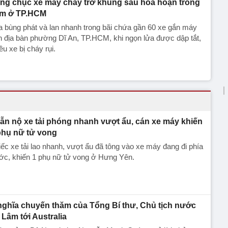
ng chục xe máy cháy trơ khung sau hỏa hoạn trong
m ở TP.HCM
 bùng phát và lan nhanh trong bãi chứa gần 60 xe gắn máy
n địa bàn phường Dĩ An, TP.HCM, khi ngọn lửa được dập tắt,
ều xe bị cháy rụi.
ẫn nộ xe tải phóng nhanh vượt ẩu, cán xe máy khiến
phụ nữ tử vong
ếc xe tải lao nhanh, vượt ẩu đã tông vào xe máy đang đi phía
ớc, khiến 1 phụ nữ tử vong ở Hưng Yên.
nghĩa chuyến thăm của Tổng Bí thư, Chủ tịch nước
 Lâm tới Australia