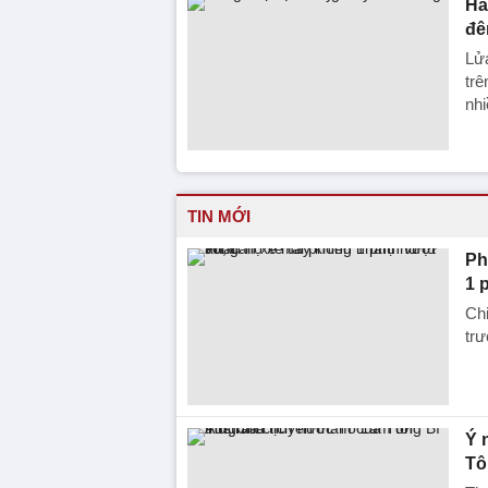
Hà
đê
Lửa
trê
nhi
TIN MỚI
Ph
1 
Chi
trư
Ý 
Tô