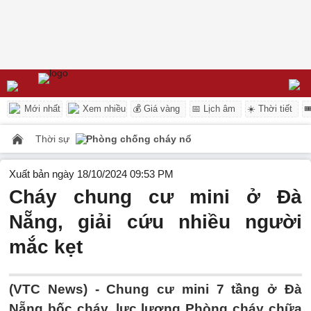
Mới nhất
Xem nhiều
💰 Giá vàng
📅 Lịch âm
☀️ Thời tiết

Thời sự
Phòng chống cháy nổ
Xuất bản ngày 18/10/2024 09:53 PM
Cháy chung cư mini ở Đà
Nẵng, giải cứu nhiều người
mắc kẹt
(VTC News) -
Chung cư mini 7 tầng ở Đà
Nẵng bốc cháy, lực lượng Phòng cháy chữa