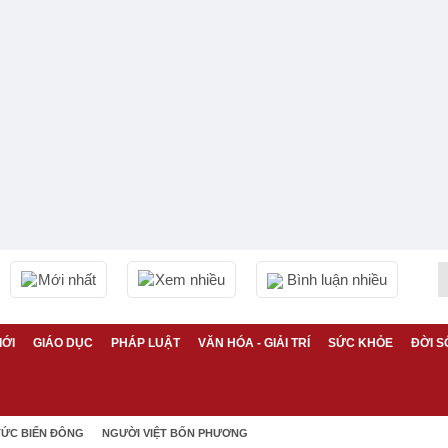
Mới nhất
Xem nhiều
Bình luận nhiều
IỚI
GIÁO DỤC
PHÁP LUẬT
VĂN HÓA - GIẢI TRÍ
SỨC KHỎE
ĐỜI S
TỨC BIỂN ĐÔNG
NGƯỜI VIỆT BỐN PHƯƠNG