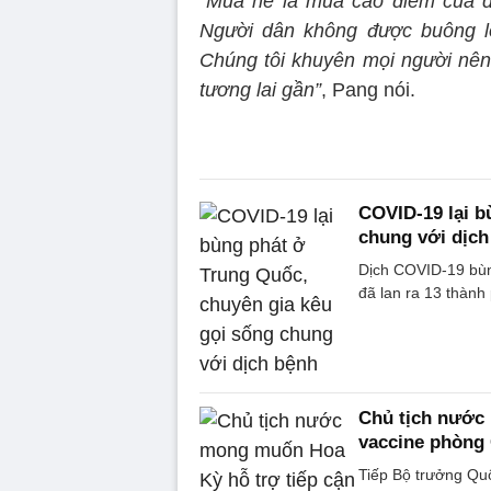
“Mùa hè là mùa cao điểm của du 
Người dân không được buông lỏ
Chúng tôi khuyên mọi người nên 
tương lai gần”
, Pang nói.
COVID-19 lại b
chung với dịch
Dịch COVID-19 bùn
đã lan ra 13 thành
Chủ tịch nước
vaccine phòng
Tiếp Bộ trưởng Qu