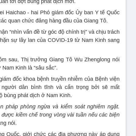
quan tới đợt bùng phát dịch mới.
i Haichao - hai Phó giám đốc Ủy ban Y tế Quốc
 các quan chức đảng hàng đầu của Giang Tô.
ận “nhìn vấn đề từ góc độ chính trị” và chịu trách
 chặn sự lây lan của COVID-19 từ Nam Kinh sang
ôm sau, Thị trưởng Giang Tô Wu Zhenglong nói
 Nam Kinh là “sâu sắc”.
giám đốc khoa bệnh truyền nhiễm của Bệnh viện
người dân bình tĩnh và cẩn trọng bởi sẽ mất
ộ bùng phát dịch ở Nam Kinh.
ện pháp phòng ngừa và kiểm soát nghiêm ngặt.
ẽ được kiềm chế trong vòng vài tuần nếu các biện
ng nói.
ng Quốc, giới chức các địa phương này áp dụng