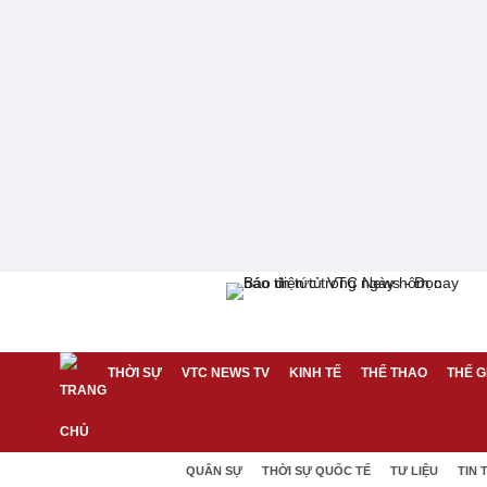
THỜI SỰ
VTC NEWS TV
KINH TẾ
THỂ THAO
THẾ G
QUÂN SỰ
THỜI SỰ QUỐC TẾ
TƯ LIỆU
TIN 