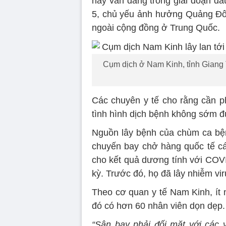
này vẫn đang trong giai đoạn đầ
5, chủ yếu ảnh hưởng Quảng Đông
ngoài cộng đồng ở Trung Quốc.
Cụm dịch ở Nam Kinh, tỉnh Giang T
Các chuyên y tế cho rằng cần p
tình hình dịch bệnh không sớm 
Nguồn lây bệnh của chùm ca bện
chuyến bay chở hàng quốc tế cá
cho kết quả dương tính với COVI
kỳ. Trước đó, họ đã lây nhiễm vir
Theo cơ quan y tế Nam Kinh, ít 
đó có hơn 60 nhân viên dọn dẹp.
“Sân bay phải đối mặt với các 