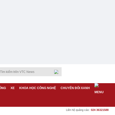
ỐNG
XE
KHOA HỌC CÔNG NGHỆ
CHUYỂN ĐỔI XANH
Liên hệ quảng cáo:
024 36321588