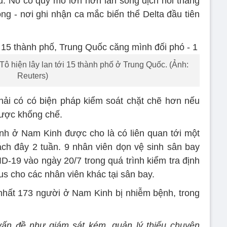
u. Nó có quy mô lớn hơn làn sóng dịch hồi tháng
 - nơi ghi nhận ca mắc biến thể Delta đầu tiên
ô hiện lây lan tới 15 thành phố ở Trung Quốc. (Ảnh:
Reuters)
hải có có biện pháp kiểm soát chặt chẽ hơn nếu
được khống chế.
h ở Nam Kinh được cho là có liên quan tới một
ch đây 2 tuần. 9 nhân viên dọn vệ sinh sân bay
D-19 vào ngày 20/7 trong quá trình kiểm tra định
us cho các nhân viên khác tại sân bay.
nhất 173 người ở Nam Kinh bị nhiễm bệnh, trong
vấn đề như giám sát kém, quản lý thiếu chuyên