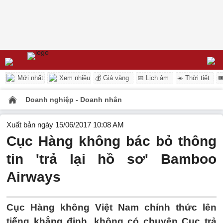
Mới nhất
Xem nhiều
💰 Giá vàng
📅 Lịch âm
☀️ Thời tiết

Doanh nghiệp - Doanh nhân
Xuất bản ngày 15/06/2017 10:08 AM
Cục Hàng không bác bỏ thông
tin 'trả lại hồ sơ' Bamboo
Airways
Cục Hàng không Việt Nam chính thức lên
tiếng khẳng định, không có chuyện Cục trả