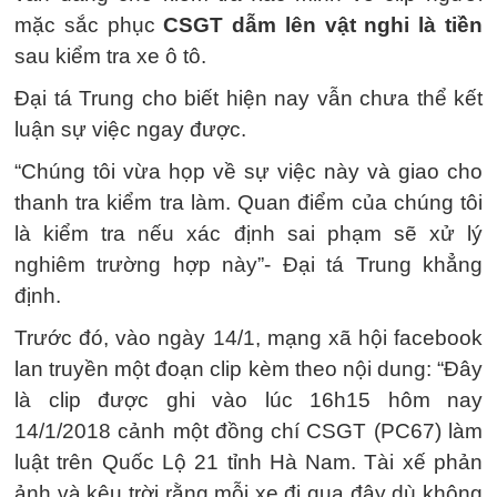
mặc sắc phục
CSGT dẫm lên vật nghi là tiền
sau kiểm tra xe ô tô.
Đại tá Trung cho biết hiện nay vẫn chưa thể kết
luận sự việc ngay được.
“Chúng tôi vừa họp về sự việc này và giao cho
thanh tra kiểm tra làm. Quan điểm của chúng tôi
là kiểm tra nếu xác định sai phạm sẽ xử lý
nghiêm trường hợp này”- Đại tá Trung khẳng
định.
Trước đó, vào ngày 14/1, mạng xã hội facebook
lan truyền một đoạn clip kèm theo nội dung: “Đây
là clip được ghi vào lúc 16h15 hôm nay
14/1/2018 cảnh một đồng chí CSGT (PC67) làm
luật trên Quốc Lộ 21 tỉnh Hà Nam. Tài xế phản
ảnh và kêu trời rằng mỗi xe đi qua đây dù không