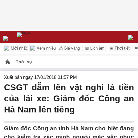
Mới nhất
Xem nhiều
💰 Giá vàng
📅 Lịch âm
☀️ Thời tiết

Thời sự
Xuất bản ngày 17/01/2018 01:57 PM
CSGT dẫm lên vật nghi là tiền
của lái xe: Giám đốc Công an
Hà Nam lên tiếng
Giám đốc Công an tỉnh Hà Nam cho biết đang
cho kiểm tra xác minh người mặc sắc phục