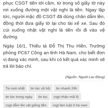
phục CSGT tiến tới cầm, từ trong số giấy tờ này
rơi xuống đường một vật nghi là tiền. Ngay lập
tức, người mặc đồ CSGT đã dùng chân dẫm lên,
đồng thời đưa giấy tờ lại cho tài xế xe. Sau đó
cúi xuống nhặt vật nghi là tiền rồi đi vào vệ
đường.
Ngày 16/1, Thiếu tá Đỗ Thị Thu Hiền, Trưởng
phòng PC67 Công an tỉnh Hà Nam, cho biết đơn
vị đang xác minh, sau khi có kết quả xác minh sẽ
trả lời báo chí.
(Nguồn: Người Lao Động)
Tin mới nhất
tin tức xã hội
tin nhanh 24h
tin tức trong ngày
tin tuc
csgt nhận mãi lộ
csgt dẫm lên vật giống tiền
csgt làm luật ở hà nam