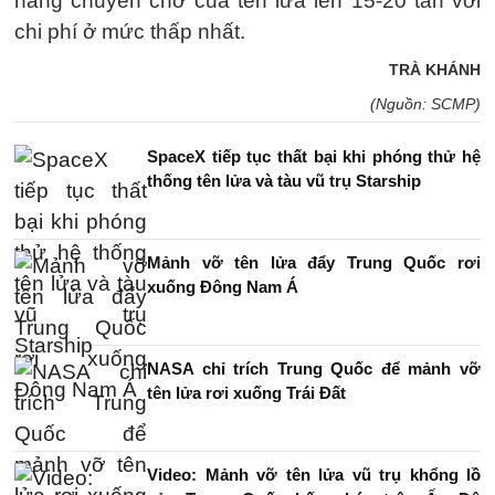
năng chuyên chở của tên lửa lên 15-20 tấn với
chi phí ở mức thấp nhất.
TRÀ KHÁNH
(Nguồn: SCMP)
SpaceX tiếp tục thất bại khi phóng thử hệ
thống tên lửa và tàu vũ trụ Starship
Mảnh vỡ tên lửa đẩy Trung Quốc rơi
xuống Đông Nam Á
NASA chỉ trích Trung Quốc để mảnh vỡ
tên lửa rơi xuống Trái Đất
Video: Mảnh vỡ tên lửa vũ trụ khổng lồ