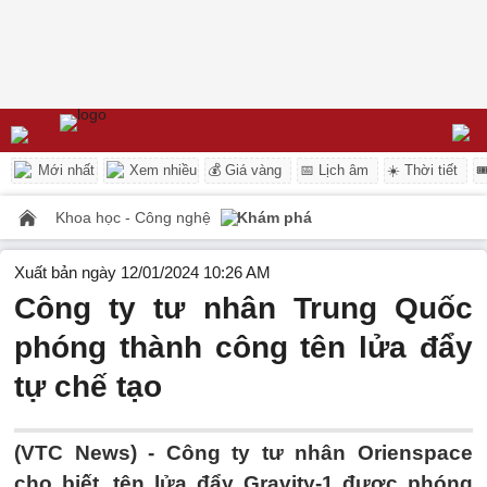
Mới nhất
Xem nhiều
💰 Giá vàng
📅 Lịch âm
☀️ Thời tiết

Khoa học - Công nghệ
Khám phá
Xuất bản ngày 12/01/2024 10:26 AM
Công ty tư nhân Trung Quốc
phóng thành công tên lửa đẩy
tự chế tạo
(VTC News) -
Công ty tư nhân Orienspace
cho biết, tên lửa đẩy Gravity-1 được phóng