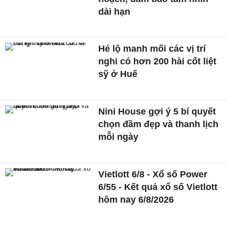
dài hạn
Hé lộ manh mối các vị trí
nghi có hơn 200 hài cốt liệt
sỹ ở Huế
Nini House gợi ý 5 bí quyết
chọn đầm đẹp và thanh lịch
mỗi ngày
Vietlott 6/8 - Xổ số Power
6/55 - Kết quả xổ số Vietlott
hôm nay 6/8/2026