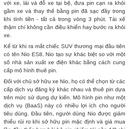
với xe, lái và đỗ xe tại bệ, đưa pin cạn ra khỏi
gầm xe và thay thế bằng pin đã sạc đầy trong
khi tính tiền - tất cả trong vòng 3 phút. Tài xế
thậm chí không cần điều khiển hay bước ra khỏi
xe.
Kể từ khi ra mắt chiếc SUV thương mại đầu tiên
có tên Nio ES8, Nio tạo sự khác biệt so với một
số nhà sản xuất xe điện khác bằng cách cung
cấp mô hình thuê pin.
Đối với chủ sở hữu xe Nio, họ có thể chọn từ các
cấp dịch vụ đăng ký khác nhau và thuê pin dựa
trên mức sử dụng dự kiến. Mô hình pin như một
dịch vụ (BaaS) này có nhiều lợi ích cho người
tiêu dùng. Đầu tiên, người dùng Nio được giảm
thiểu rủi ro khi sở hữu pin mặc định và giá mua