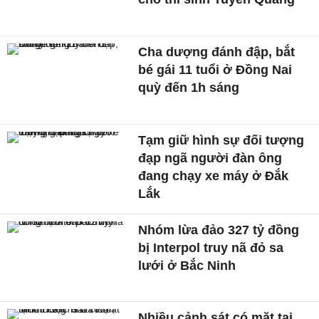
Cha dượng đánh đập, bắt
bé gái 11 tuổi ở Đồng Nai
quỳ đến 1h sáng
Tạm giữ hình sự đối tượng
đạp ngã người đàn ông
đang chạy xe máy ở Đắk
Lắk
Nhóm lừa đảo 327 tỷ đồng
bị Interpol truy nã đỏ sa
lưới ở Bắc Ninh
Nhiều cảnh sát có mặt tại