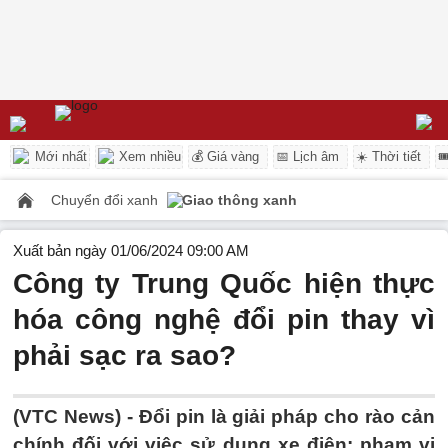
Mới nhất
Xem nhiều
💰 Giá vàng
📅 Lịch âm
☀️ Thời tiết

Chuyển đổi xanh
Giao thông xanh
Xuất bản ngày 01/06/2024 09:00 AM
Công ty Trung Quốc hiện thực
hóa công nghệ đổi pin thay vì
phải sạc ra sao?
(VTC News) -
Đổi pin là giải pháp cho rào cản
chính đối với việc sử dụng xe điện: phạm vi