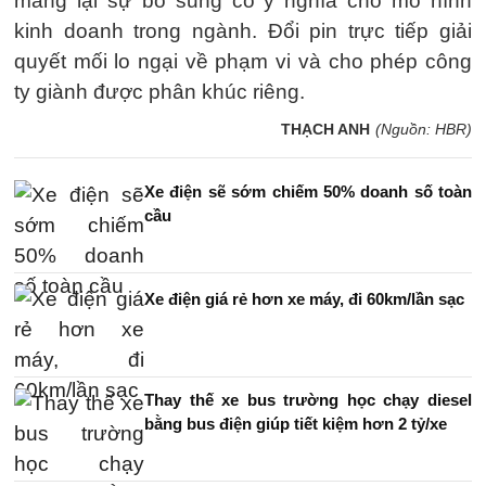
mang lại sự bổ sung có ý nghĩa cho mô hình
kinh doanh trong ngành. Đổi pin trực tiếp giải
quyết mối lo ngại về phạm vi và cho phép công
ty giành được phân khúc riêng.
THẠCH ANH
(Nguồn: HBR)
Xe điện sẽ sớm chiếm 50% doanh số toàn
cầu
Xe điện giá rẻ hơn xe máy, đi 60km/lần sạc
Thay thế xe bus trường học chạy diesel
bằng bus điện giúp tiết kiệm hơn 2 tỷ/xe